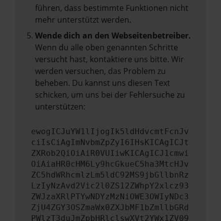
führen, dass bestimmte Funktionen nicht
mehr unterstützt werden.
Wende dich an den Webseitenbetreiber.
Wenn du alle oben genannten Schritte
versucht hast, kontaktiere uns bitte. Wir
werden versuchen, das Problem zu
beheben. Du kannst uns diesen Text
schicken, um uns bei der Fehlersuche zu
unterstützen:
ewogICJuYW1lIjogIk5ldHdvcmtFcnJv
ciIsCiAgImNvbmZpZyI6IHsKICAgICJt
ZXRob2QiOiAiR0VUIiwKICAgICJ1cmwi
OiAiaHR0cHM6Ly9hcGkueC5ha3MtcHJv
ZC5hdWRhcmlzLm5ldC92MS9jbGllbnRz
LzIyNzAvd2Vic2l0ZS12ZWhpY2xlcz93
ZWJzaXRlPTYwNDYzMzNiOWE3OWIyNDc3
ZjU4ZGY3OSZmaWx0ZXJbMF1bZmllbGRd
PWlzT3duJmZpbHRlclswXVt2YWx1ZV09