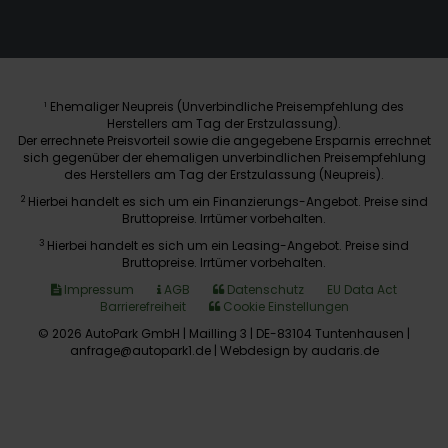
Ehemaliger Neupreis (Unverbindliche Preisempfehlung des
1
Herstellers am Tag der Erstzulassung).
Der errechnete Preisvorteil sowie die angegebene Ersparnis errechnet
sich gegenüber der ehemaligen unverbindlichen Preisempfehlung
des Herstellers am Tag der Erstzulassung (Neupreis).
2
Hierbei handelt es sich um ein Finanzierungs-Angebot. Preise sind
Bruttopreise. Irrtümer vorbehalten.
3
Hierbei handelt es sich um ein Leasing-Angebot. Preise sind
Bruttopreise. Irrtümer vorbehalten.
Impressum
AGB
Datenschutz
EU Data Act
Barrierefreiheit
Cookie Einstellungen
© 2026 AutoPark GmbH | Mailling 3 | DE-83104 Tuntenhausen |
anfrage@autopark1.de |
Webdesign by audaris.de