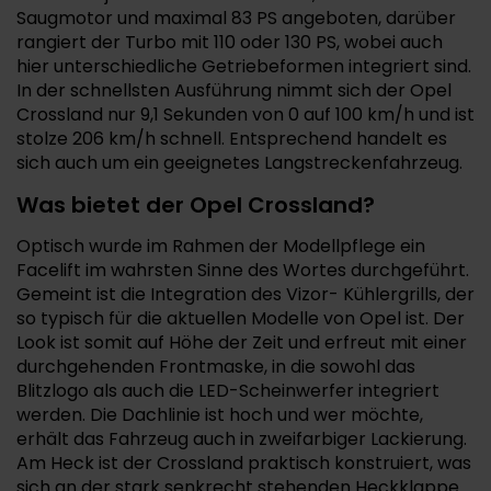
Saugmotor und maximal 83 PS angeboten, darüber
rangiert der Turbo mit 110 oder 130 PS, wobei auch
hier unterschiedliche Getriebeformen integriert sind.
In der schnellsten Ausführung nimmt sich der Opel
Crossland nur 9,1 Sekunden von 0 auf 100 km/h und ist
stolze 206 km/h schnell. Entsprechend handelt es
sich auch um ein geeignetes Langstreckenfahrzeug.
Was bietet der Opel Crossland?
Optisch wurde im Rahmen der Modellpflege ein
Facelift im wahrsten Sinne des Wortes durchgeführt.
Gemeint ist die Integration des Vizor- Kühlergrills, der
so typisch für die aktuellen Modelle von Opel ist. Der
Look ist somit auf Höhe der Zeit und erfreut mit einer
durchgehenden Frontmaske, in die sowohl das
Blitzlogo als auch die LED-Scheinwerfer integriert
werden. Die Dachlinie ist hoch und wer möchte,
erhält das Fahrzeug auch in zweifarbiger Lackierung.
Am Heck ist der Crossland praktisch konstruiert, was
sich an der stark senkrecht stehenden Heckklappe