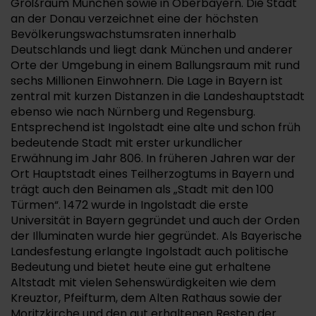
Großraum München sowie in Oberbayern. Die Stadt
an der Donau verzeichnet eine der höchsten
Bevölkerungswachstumsraten innerhalb
Deutschlands und liegt dank München und anderer
Orte der Umgebung in einem Ballungsraum mit rund
sechs Millionen Einwohnern. Die Lage in Bayern ist
zentral mit kurzen Distanzen in die Landeshauptstadt
ebenso wie nach Nürnberg und Regensburg.
Entsprechend ist Ingolstadt eine alte und schon früh
bedeutende Stadt mit erster urkundlicher
Erwähnung im Jahr 806. In früheren Jahren war der
Ort Hauptstadt eines Teilherzogtums in Bayern und
trägt auch den Beinamen als „Stadt mit den 100
Türmen“. 1472 wurde in Ingolstadt die erste
Universität in Bayern gegründet und auch der Orden
der Illuminaten wurde hier gegründet. Als Bayerische
Landesfestung erlangte Ingolstadt auch politische
Bedeutung und bietet heute eine gut erhaltene
Altstadt mit vielen Sehenswürdigkeiten wie dem
Kreuztor, Pfeifturm, dem Alten Rathaus sowie der
Moritzkirche und den gut erhaltenen Resten der