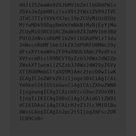
dHJ1ZSZmaWx0ZXJbMV1bZmllbGRdPW1v
ZGVsJmZpbHRlclsxXVt2YWx1ZV09JTVC
JTdCJTIyYXVkYXJpc19pZCUyMiUzQSUy
MjYwMDk5ODgyNmVmYmNkNjMyNjEyYjMw
ZCUyMiU3RCU1RCZmaWx0ZXJbMV1bb3Bd
PUlOJnNvcnRbMF1bZmllbGRdPWlzT3du
JnNvcnRbMF1bb3JkZXJdPURFU0Mmc29y
dFsxXVtmaWVsZF09aXNUb3Amc29ydFsx
XVtvcmRlcl09REVTQyZzb3J0WzJdW2Zp
ZWxkXT1wcmljZSZzb3J0WzJdW29yZGVy
XT1BU0MmbGltaXQ9MjAmc2tpcD0wIiwK
ICAgICJoZWFkZXJzIjoge30sCiAgICAi
Ym9keSI6IG51bGwsCiAgICAiZXhwZWN0
IjogewogICAgICAicmVzcG9uc2VUeXBl
IjogIiIKICAgIH0sCiAgICAidGltZW91
dCI6IDAsCiAgICAicHJvZ3Jlc3MiOiBu
dWxsLAogICAgInJpc2t5IjogZmFsc2UK
ICB9Cn0=