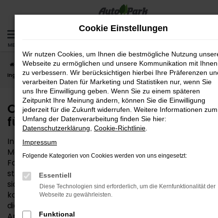
Zum
Hauptinhalt
Cookie Einstellungen
springen
MENÜ
Wir nutzen Cookies, um Ihnen die bestmögliche Nutzung unser
Webseite zu ermöglichen und unsere Kommunikation mit Ihnen
Startseite
Ingolstadt
Opel
Opel Crossland – die gute Wahl für
zu verbessern. Wir berücksichtigen hierbei Ihre Präferenzen un
Ingolstadt
verarbeiten Daten für Marketing und Statistiken nur, wenn Sie
uns Ihre Einwilligung geben. Wenn Sie zu einem späteren
Zeitpunkt Ihre Meinung ändern, können Sie die Einwilligung
Opel Crossland – die gute Wahl
jederzeit für die Zukunft widerrufen. Weitere Informationen zum
für Ingolstadt
Umfang der Datenverarbeitung finden Sie hier:
Datenschutzerklärung
,
Cookie-Richtlinie
.
Interesse an einem Opel Crossland? Für Ihre
Impressum
Mobilität in Ingolstadt und Umgebung ist dieses
Folgende Kategorien von Cookies werden von uns eingesetzt:
Fahrzeug ganz sicher eine gute Wahl. Die Qualität
steht beim Hersteller Opel außer Frage und zeigt
Essentiell
sich in vollem Umfang auch im Crossland. Hinzu
Diese Technologien sind erforderlich, um die Kernfunktionalität der
kommt ein fairer Preis und die Vielseitigkeit, die
Webseite zu gewährleisten.
dieses Modell so passend für nahezu alle
Funktional
Anforderungen in der Region Ingolstadt macht. Die