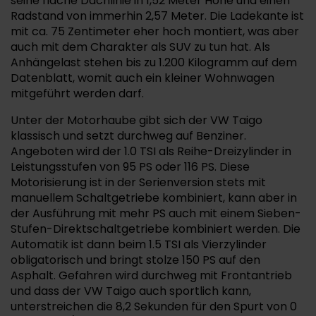
seine flache Dachlinie in 1,52 Meter Höhe und einen
Radstand von immerhin 2,57 Meter. Die Ladekante ist
mit ca. 75 Zentimeter eher hoch montiert, was aber
auch mit dem Charakter als SUV zu tun hat. Als
Anhängelast stehen bis zu 1.200 Kilogramm auf dem
Datenblatt, womit auch ein kleiner Wohnwagen
mitgeführt werden darf.
Unter der Motorhaube gibt sich der VW Taigo
klassisch und setzt durchweg auf Benziner.
Angeboten wird der 1.0 TSI als Reihe-Dreizylinder in
Leistungsstufen von 95 PS oder 116 PS. Diese
Motorisierung ist in der Serienversion stets mit
manuellem Schaltgetriebe kombiniert, kann aber in
der Ausführung mit mehr PS auch mit einem Sieben-
Stufen-Direktschaltgetriebe kombiniert werden. Die
Automatik ist dann beim 1.5 TSI als Vierzylinder
obligatorisch und bringt stolze 150 PS auf den
Asphalt. Gefahren wird durchweg mit Frontantrieb
und dass der VW Taigo auch sportlich kann,
unterstreichen die 8,2 Sekunden für den Spurt von 0