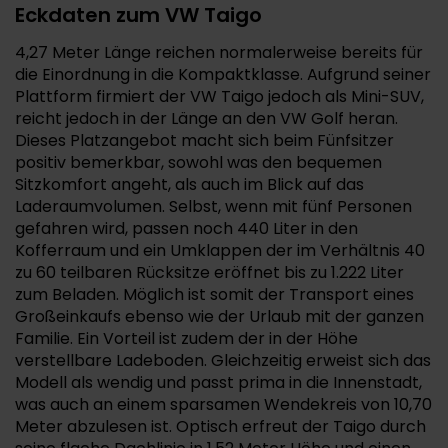
Eckdaten zum VW Taigo
4,27 Meter Länge reichen normalerweise bereits für
die Einordnung in die Kompaktklasse. Aufgrund seiner
Plattform firmiert der VW Taigo jedoch als Mini-SUV,
reicht jedoch in der Länge an den VW Golf heran.
Dieses Platzangebot macht sich beim Fünfsitzer
positiv bemerkbar, sowohl was den bequemen
Sitzkomfort angeht, als auch im Blick auf das
Laderaumvolumen. Selbst, wenn mit fünf Personen
gefahren wird, passen noch 440 Liter in den
Kofferraum und ein Umklappen der im Verhältnis 40
zu 60 teilbaren Rücksitze eröffnet bis zu 1.222 Liter
zum Beladen. Möglich ist somit der Transport eines
Großeinkaufs ebenso wie der Urlaub mit der ganzen
Familie. Ein Vorteil ist zudem der in der Höhe
verstellbare Ladeboden. Gleichzeitig erweist sich das
Modell als wendig und passt prima in die Innenstadt,
was auch an einem sparsamen Wendekreis von 10,70
Meter abzulesen ist. Optisch erfreut der Taigo durch