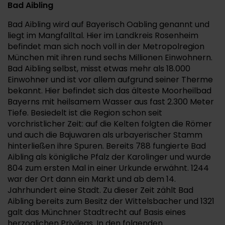
Bad Aibling
Bad Aibling wird auf Bayerisch Oabling genannt und
liegt im Mangfalltal. Hier im Landkreis Rosenheim
befindet man sich noch voll in der Metropolregion
München mit ihren rund sechs Millionen Einwohnern.
Bad Aibling selbst, misst etwas mehr als 18.000
Einwohner und ist vor allem aufgrund seiner Therme
bekannt. Hier befindet sich das älteste Moorheilbad
Bayerns mit heilsamem Wasser aus fast 2.300 Meter
Tiefe. Besiedelt ist die Region schon seit
vorchristlicher Zeit: auf die Kelten folgten die Römer
und auch die Bajuwaren als urbayerischer Stamm
hinterließen ihre Spuren. Bereits 788 fungierte Bad
Aibling als königliche Pfalz der Karolinger und wurde
804 zum ersten Mal in einer Urkunde erwähnt. 1244
war der Ort dann ein Markt und ab dem 14.
Jahrhundert eine Stadt. Zu dieser Zeit zählt Bad
Aibling bereits zum Besitz der Wittelsbacher und 1321
galt das Münchner Stadtrecht auf Basis eines
herzoglichen Privilegs. In den folgenden