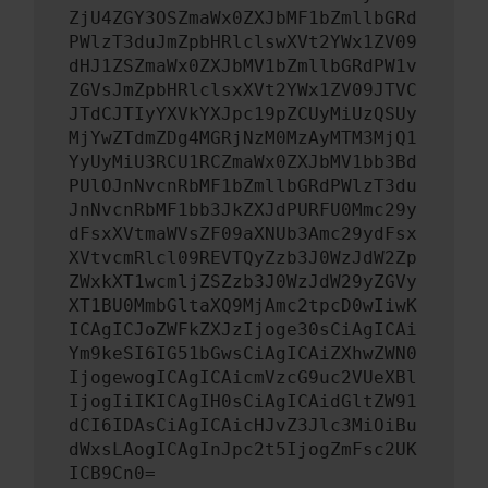
ZjU4ZGY3OSZmaWx0ZXJbMF1bZmllbGRd
PWlzT3duJmZpbHRlclswXVt2YWx1ZV09
dHJ1ZSZmaWx0ZXJbMV1bZmllbGRdPW1v
ZGVsJmZpbHRlclsxXVt2YWx1ZV09JTVC
JTdCJTIyYXVkYXJpc19pZCUyMiUzQSUy
MjYwZTdmZDg4MGRjNzM0MzAyMTM3MjQ1
YyUyMiU3RCU1RCZmaWx0ZXJbMV1bb3Bd
PUlOJnNvcnRbMF1bZmllbGRdPWlzT3du
JnNvcnRbMF1bb3JkZXJdPURFU0Mmc29y
dFsxXVtmaWVsZF09aXNUb3Amc29ydFsx
XVtvcmRlcl09REVTQyZzb3J0WzJdW2Zp
ZWxkXT1wcmljZSZzb3J0WzJdW29yZGVy
XT1BU0MmbGltaXQ9MjAmc2tpcD0wIiwK
ICAgICJoZWFkZXJzIjoge30sCiAgICAi
Ym9keSI6IG51bGwsCiAgICAiZXhwZWN0
IjogewogICAgICAicmVzcG9uc2VUeXBl
IjogIiIKICAgIH0sCiAgICAidGltZW91
dCI6IDAsCiAgICAicHJvZ3Jlc3MiOiBu
dWxsLAogICAgInJpc2t5IjogZmFsc2UK
ICB9Cn0=