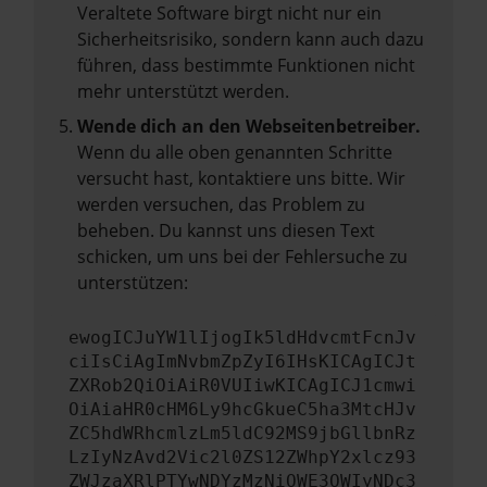
Veraltete Software birgt nicht nur ein
Sicherheitsrisiko, sondern kann auch dazu
führen, dass bestimmte Funktionen nicht
mehr unterstützt werden.
Wende dich an den Webseitenbetreiber.
Wenn du alle oben genannten Schritte
versucht hast, kontaktiere uns bitte. Wir
werden versuchen, das Problem zu
beheben. Du kannst uns diesen Text
schicken, um uns bei der Fehlersuche zu
unterstützen:
ewogICJuYW1lIjogIk5ldHdvcmtFcnJv
ciIsCiAgImNvbmZpZyI6IHsKICAgICJt
ZXRob2QiOiAiR0VUIiwKICAgICJ1cmwi
OiAiaHR0cHM6Ly9hcGkueC5ha3MtcHJv
ZC5hdWRhcmlzLm5ldC92MS9jbGllbnRz
LzIyNzAvd2Vic2l0ZS12ZWhpY2xlcz93
ZWJzaXRlPTYwNDYzMzNiOWE3OWIyNDc3