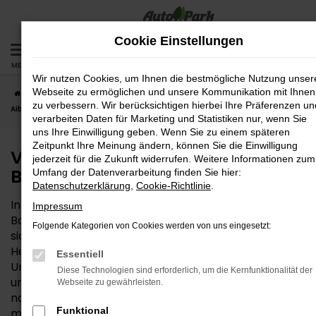
Zum
Hauptinhalt
Cookie Einstellungen
springen
MENÜ
Wir nutzen Cookies, um Ihnen die bestmögliche Nutzung unser
Webseite zu ermöglichen und unsere Kommunikation mit Ihnen
Startseite
Bad Aibling
VW
VW Taigo – die gute Wahl für Bad
zu verbessern. Wir berücksichtigen hierbei Ihre Präferenzen un
Aibling
verarbeiten Daten für Marketing und Statistiken nur, wenn Sie
uns Ihre Einwilligung geben. Wenn Sie zu einem späteren
Zeitpunkt Ihre Meinung ändern, können Sie die Einwilligung
VW Taigo – die gute Wahl für
jederzeit für die Zukunft widerrufen. Weitere Informationen zum
Bad Aibling
Umfang der Datenverarbeitung finden Sie hier:
Datenschutzerklärung
,
Cookie-Richtlinie
.
Interesse an einem VW Taigo? Für Ihre Mobilität in
Impressum
Bad Aibling und Umgebung ist dieses Fahrzeug ganz
Folgende Kategorien von Cookies werden von uns eingesetzt:
sicher eine gute Wahl. Die Qualität steht beim
Hersteller VW außer Frage und zeigt sich in vollem
Essentiell
Umfang auch im Taigo. Hinzu kommt ein fairer Preis
Diese Technologien sind erforderlich, um die Kernfunktionalität der
und die Vielseitigkeit, die dieses Modell so passend für
Webseite zu gewährleisten.
nahezu alle Anforderungen in der Region Bad Aibling
Funktional
macht. Die AutoPark GmbH ist als Mehrmarkenhaus