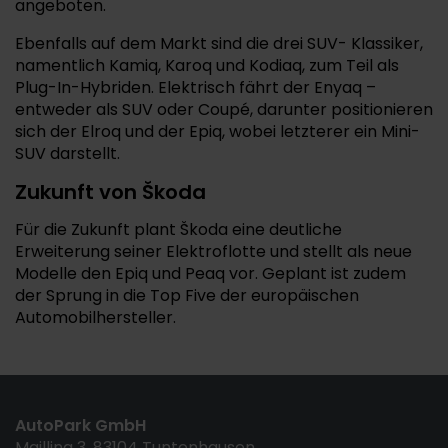
angeboten.
Ebenfalls auf dem Markt sind die drei SUV- Klassiker,
namentlich Kamiq, Karoq und Kodiaq, zum Teil als
Plug-In-Hybriden. Elektrisch fährt der Enyaq –
entweder als SUV oder Coupé, darunter positionieren
sich der Elroq und der Epiq, wobei letzterer ein Mini-
SUV darstellt.
Zukunft von Škoda
Für die Zukunft plant Škoda eine deutliche
Erweiterung seiner Elektroflotte und stellt als neue
Modelle den Epiq und Peaq vor. Geplant ist zudem
der Sprung in die Top Five der europäischen
Automobilhersteller.
AutoPark GmbH
Mailling 3, 83104 Tuntenhausen