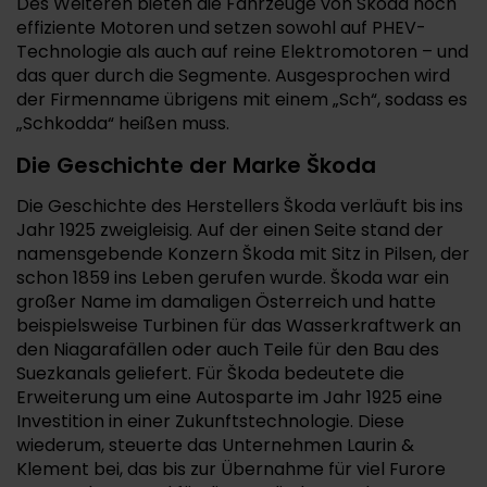
Des Weiteren bieten die Fahrzeuge von Škoda hoch
effiziente Motoren und setzen sowohl auf PHEV-
Technologie als auch auf reine Elektromotoren – und
das quer durch die Segmente. Ausgesprochen wird
der Firmenname übrigens mit einem „Sch“, sodass es
„Schkodda“ heißen muss.
Die Geschichte der Marke Škoda
Die Geschichte des Herstellers Škoda verläuft bis ins
Jahr 1925 zweigleisig. Auf der einen Seite stand der
namensgebende Konzern Škoda mit Sitz in Pilsen, der
schon 1859 ins Leben gerufen wurde. Škoda war ein
großer Name im damaligen Österreich und hatte
beispielsweise Turbinen für das Wasserkraftwerk an
den Niagarafällen oder auch Teile für den Bau des
Suezkanals geliefert. Für Škoda bedeutete die
Erweiterung um eine Autosparte im Jahr 1925 eine
Investition in einer Zukunftstechnologie. Diese
wiederum, steuerte das Unternehmen Laurin &
Klement bei, das bis zur Übernahme für viel Furore