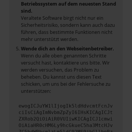
Betriebssystem auf dem neuesten Stand
sind.
Veraltete Software birgt nicht nur ein
Sicherheitsrisiko, sondern kann auch dazu
führen, dass bestimmte Funktionen nicht
mehr unterstützt werden.
Wende dich an den Webseitenbetreiber.
Wenn du alle oben genannten Schritte
versucht hast, kontaktiere uns bitte. Wir
werden versuchen, das Problem zu
beheben. Du kannst uns diesen Text
schicken, um uns bei der Fehlersuche zu
unterstützen:
ewogICJuYW1lIjogIk5ldHdvcmtFcnJv
ciIsCiAgImNvbmZpZyI6IHsKICAgICJt
ZXRob2QiOiAiR0VUIiwKICAgICJ1cmwi
OiAiaHR0cHM6Ly9hcGkueC5ha3MtcHJv
ZC5hdWRhcmlzLm5ldC92MS9jbGllbnRz