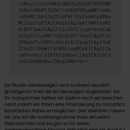
c1RvcCZzb3J0WzFdW29yZGVyXT1ERVND
JnNvcnRbMl1bZmllbGRdPXByaWNlJnNv
cnRbMl1bb3JkZXJdPUFTQyZsaW1pdD0y
MCZza2lwPTAiLAogICAgImhlYWRlcnMi
OiB7fSwKICAgICJib2R5IjogbnVsbCwK
ICAgICJleHBlY3QiOiB7CiAgICAgICJy
ZXNwb25zZVR5cGUiOiAiIgogICAgfSwK
ICAgICJ0aW1lb3V0IjogMCwKICAgICJw
cm9ncmVzcyI6IG51bGwsCiAgICAicmlz
a3kiOiBmYWxzZQogIH0KfQ==
Ein Škoda Jahreswagen wird zu einem deutlich
günstigeren Preis als ein Neuwagen angeboten. Als
Ihr Autopartner helfen wir zudem noch ein bisschen
nach, indem wir Ihnen eine Finanzierung zu monatlich
konstanten Raten ermöglichen. Des Weiteren freuen
wir uns auf die Inzahlungnahme Ihres aktuellen
Gebrauchten und sorgen so für einen
niedrigschwelligen Einstieg. Natürlich sind wir auch für