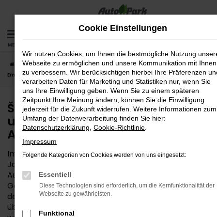
Zum
Hauptinhalt
Cookie Einstellungen
springen
MENÜ
Wir nutzen Cookies, um Ihnen die bestmögliche Nutzung unser
Webseite zu ermöglichen und unsere Kommunikation mit Ihnen
Startseite
Bad Aibling
Škoda
Škoda Jahreswagen – eine unserer
zu verbessern. Wir berücksichtigen hierbei Ihre Präferenzen un
Empfehlungen für Bad Aibling
verarbeiten Daten für Marketing und Statistiken nur, wenn Sie
uns Ihre Einwilligung geben. Wenn Sie zu einem späteren
Zeitpunkt Ihre Meinung ändern, können Sie die Einwilligung
Škoda Jahreswagen – eine
jederzeit für die Zukunft widerrufen. Weitere Informationen zum
unserer Empfehlungen für Bad
Umfang der Datenverarbeitung finden Sie hier:
Datenschutzerklärung
,
Cookie-Richtlinie
.
Aibling
Impressum
Im Sortiment der Gebrauchtwagen nehmen Škoda
Folgende Kategorien von Cookies werden von uns eingesetzt:
Jahreswagen eine Sonderstellung ein. Wir von der
AutoPark GmbH können diese Fahrzeuge guten
Essentiell
Gewissens für Ihre Mobilität in Bad Aibling empfehlen,
Diese Technologien sind erforderlich, um die Kernfunktionalität der
Webseite zu gewährleisten.
denn hier trifft herausragende Qualität auf einen
überaus attraktiven Preis. Der Name besagt bereits,
Funktional