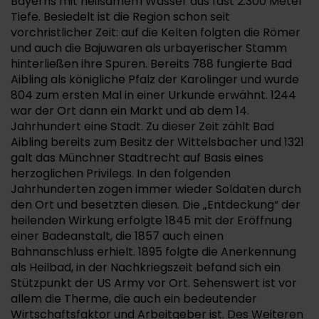
Bayerns mit heilsamem Wasser aus fast 2.300 Meter
Tiefe. Besiedelt ist die Region schon seit
vorchristlicher Zeit: auf die Kelten folgten die Römer
und auch die Bajuwaren als urbayerischer Stamm
hinterließen ihre Spuren. Bereits 788 fungierte Bad
Aibling als königliche Pfalz der Karolinger und wurde
804 zum ersten Mal in einer Urkunde erwähnt. 1244
war der Ort dann ein Markt und ab dem 14.
Jahrhundert eine Stadt. Zu dieser Zeit zählt Bad
Aibling bereits zum Besitz der Wittelsbacher und 1321
galt das Münchner Stadtrecht auf Basis eines
herzoglichen Privilegs. In den folgenden
Jahrhunderten zogen immer wieder Soldaten durch
den Ort und besetzten diesen. Die „Entdeckung“ der
heilenden Wirkung erfolgte 1845 mit der Eröffnung
einer Badeanstalt, die 1857 auch einen
Bahnanschluss erhielt. 1895 folgte die Anerkennung
als Heilbad, in der Nachkriegszeit befand sich ein
Stützpunkt der US Army vor Ort. Sehenswert ist vor
allem die Therme, die auch ein bedeutender
Wirtschaftsfaktor und Arbeitgeber ist. Des Weiteren