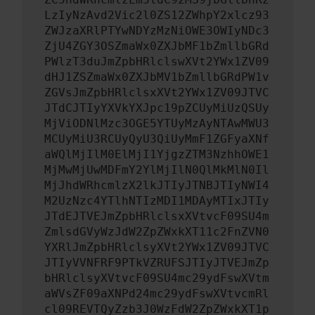
LzIyNzAvd2Vic2l0ZS12ZWhpY2xlcz93
ZWJzaXRlPTYwNDYzMzNiOWE3OWIyNDc3
ZjU4ZGY3OSZmaWx0ZXJbMF1bZmllbGRd
PWlzT3duJmZpbHRlclswXVt2YWx1ZV09
dHJ1ZSZmaWx0ZXJbMV1bZmllbGRdPW1v
ZGVsJmZpbHRlclsxXVt2YWx1ZV09JTVC
JTdCJTIyYXVkYXJpc19pZCUyMiUzQSUy
MjViODNlMzc3OGE5YTUyMzAyNTAwMWU3
MCUyMiU3RCUyQyU3QiUyMmF1ZGFyaXNf
aWQlMjIlM0ElMjI1YjgzZTM3NzhhOWE1
MjMwMjUwMDFmY2YlMjIlN0QlMkMlN0Il
MjJhdWRhcmlzX2lkJTIyJTNBJTIyNWI4
M2UzNzc4YTlhNTIzMDI1MDAyMTIxJTIy
JTdEJTVEJmZpbHRlclsxXVtvcF09SU4m
ZmlsdGVyWzJdW2ZpZWxkXT11c2FnZVN0
YXRlJmZpbHRlclsyXVt2YWx1ZV09JTVC
JTIyVVNFRF9PTkVZRUFSJTIyJTVEJmZp
bHRlclsyXVtvcF09SU4mc29ydFswXVtm
aWVsZF09aXNPd24mc29ydFswXVtvcmRl
cl09REVTQyZzb3J0WzFdW2ZpZWxkXT1p