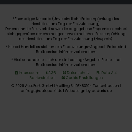
Ehemaliger Neupreis (Unverbindliche Preisempfehlung des
1
Herstellers am Tag der Erstzulassung).
Der errechnete Preisvorteil sowie die angegebene Ersparnis errechnet
sich gegenüber der ehemaligen unverbindlichen Preisempfehlung
des Herstellers am Tag der Erstzulassung (Neupreis).
2
Hierbei handelt es sich um ein Finanzierungs-Angebot. Preise sind
Bruttopreise. Irrtümer vorbehalten.
3
Hierbei handelt es sich um ein Leasing-Angebot. Preise sind
Bruttopreise. Irrtümer vorbehalten.
Impressum
AGB
Datenschutz
EU Data Act
Barrierefreiheit
Cookie Einstellungen
© 2026 AutoPark GmbH | Mailling 3 | DE-83104 Tuntenhausen |
anfrage@autopark1.de |
Webdesign by audaris.de