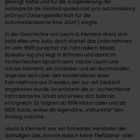
gesorgt hatte und für die Ausgliederung der
Autosparte als Akciová společnost pro automobilový
průmysl (Aktiengesellschaft für die
Automobilindustrie bzw. ASAP) sorgte.
In der Geschichte von Laurin & Klement dreht sich
bald alles ums Auto, doch startet das Unternehmen
im Jahr 1895 zunächst mit Fahrrädern. Mladá
Boleslav lag und liegt in Böhmen und damit im
tschechischen Sprachraum. Václav Laurin und
Václav Klement, ein Schlosser und ein Buchhändler,
ärgerten sich über den Kundendienst einer
Fahrradfirma aus Dresden, der nur auf Deutsch
angeboten wurde. So entsteht die ur-tschechische
Fahrradmarke Slavia und erwies sich bald als
erfolgreich. Es folgten ab 1899 Motorräder und ab
1905 Autos, wobei die legendäre „Voiturette“ den
Anfang machte.
Laurin & Klement war ein führender Hersteller der
damaligen Zeit, konnte jedoch keine Fließband- oder