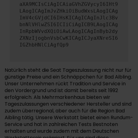
aXA9MCIsCiAgICAiaGVhZGVycyI6IHt9
LAogICAgImJvZHkiOiBudWxsLAogICAg
ImV4cGVjdCI6IHsKICAgICAgInJlc3Bv
bnNlVHlwZSI6ICIiCiAgICB9LAogICAg
InRpbWVvdXQiOiAwLAogICAgInByb2dy
ZXNzIjogbnVsbCwKICAgICJyaXNreSI6
IGZhbHNlCiAgfQp9
Natürlich steht die Seat Tageszulassung nicht nur für
günstige Preise und ein Schnäppchen für Bad Aibling.
Unser Unternehmen rückt Tradition und Service in
den Vordergrund und ist damit bereits seit 1992
erfolgreich. Als Mehrmarkenhaus bieten wir
Tageszulassungen verschiedener Hersteller und sind
zudem überregional, aber auch für die Region Bad
Aibling tätig. Unsere Werkstatt bietet einen Rundum-
Service und hat in zahlreichen Tests Bestnoten
erhalten und wurde zudem mit dem Deutschen
Werkstattpreis prämiert. Für uns sind diese