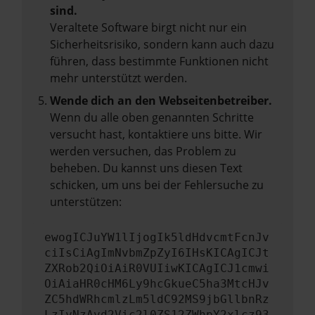
sind.
Veraltete Software birgt nicht nur ein
Sicherheitsrisiko, sondern kann auch dazu
führen, dass bestimmte Funktionen nicht
mehr unterstützt werden.
Wende dich an den Webseitenbetreiber.
Wenn du alle oben genannten Schritte
versucht hast, kontaktiere uns bitte. Wir
werden versuchen, das Problem zu
beheben. Du kannst uns diesen Text
schicken, um uns bei der Fehlersuche zu
unterstützen:
ewogICJuYW1lIjogIk5ldHdvcmtFcnJv
ciIsCiAgImNvbmZpZyI6IHsKICAgICJt
ZXRob2QiOiAiR0VUIiwKICAgICJ1cmwi
OiAiaHR0cHM6Ly9hcGkueC5ha3MtcHJv
ZC5hdWRhcmlzLm5ldC92MS9jbGllbnRz
LzIyNzAvd2Vic2l0ZS12ZWhpY2xlcz93