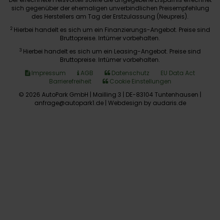
sich gegenüber der ehemaligen unverbindlichen Preisempfehlung
des Herstellers am Tag der Erstzulassung (Neupreis).
2
Hierbei handelt es sich um ein Finanzierungs-Angebot. Preise sind
Bruttopreise. Irrtümer vorbehalten.
3
Hierbei handelt es sich um ein Leasing-Angebot. Preise sind
Bruttopreise. Irrtümer vorbehalten.
Impressum
AGB
Datenschutz
EU Data Act
Barrierefreiheit
Cookie Einstellungen
© 2026 AutoPark GmbH | Mailling 3 | DE-83104 Tuntenhausen |
anfrage@autopark1.de |
Webdesign by audaris.de