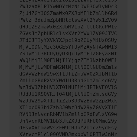
ZWJzaXRlPTYwNDYzMzNiOWE3OWIyNDc3
ZjU4ZGY3OSZmaWx0ZXJbMF1bZmllbGRd
PWlzT3duJmZpbHRlclswXVt2YWx1ZV09
dHJ1ZSZmaWx0ZXJbMV1bZmllbGRdPW1v
ZGVsJmZpbHRlclsxXVt2YWx1ZV09JTVC
JTdCJTIyYXVkYXJpc19pZCUyMiUzQSUy
MjViODNlMzc3OGE5YTUyMzAyNTAwMWI3
ZSUyMiU3RCUyQyU3QiUyMmF1ZGFyaXNf
aWQlMjIlM0ElMjI1YjgzZTM3NzhhOWE1
MjMwMjUwMDFmN2MlMjIlN0QlNUQmZmls
dGVyWzFdW29wXT1JTiZmaWx0ZXJbMl1b
ZmllbGRdPXVzYWdlU3RhdGUmZmlsdGVy
WzJdW3ZhbHVlXT0lNUIlMjJPTkVEQVlS
RUdJU1RSQVRJT04lMjIlNUQmZmlsdGVy
WzJdW29wXT1JTiZzb3J0WzBdW2ZpZWxk
XT1pc093biZzb3J0WzBdW29yZGVyXT1E
RVNDJnNvcnRbMV1bZmllbGRdPWlzVG9w
JnNvcnRbMV1bb3JkZXJdPURFU0Mmc29y
dFsyXVtmaWVsZF09cHJpY2Umc29ydFsy
XVtvcmRlcl09QVNDJmxpbWl0PTIwJnNr