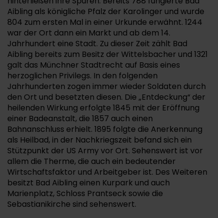
hinterließen ihre Spuren. Bereits 788 fungierte Bad
Aibling als königliche Pfalz der Karolinger und wurde
804 zum ersten Mal in einer Urkunde erwähnt. 1244
war der Ort dann ein Markt und ab dem 14.
Jahrhundert eine Stadt. Zu dieser Zeit zählt Bad
Aibling bereits zum Besitz der Wittelsbacher und 1321
galt das Münchner Stadtrecht auf Basis eines
herzoglichen Privilegs. In den folgenden
Jahrhunderten zogen immer wieder Soldaten durch
den Ort und besetzten diesen. Die „Entdeckung“ der
heilenden Wirkung erfolgte 1845 mit der Eröffnung
einer Badeanstalt, die 1857 auch einen
Bahnanschluss erhielt. 1895 folgte die Anerkennung
als Heilbad, in der Nachkriegszeit befand sich ein
Stützpunkt der US Army vor Ort. Sehenswert ist vor
allem die Therme, die auch ein bedeutender
Wirtschaftsfaktor und Arbeitgeber ist. Des Weiteren
besitzt Bad Aibling einen Kurpark und auch
Marienplatz, Schloss Prantseck sowie die
Sebastianikirche sind sehenswert.