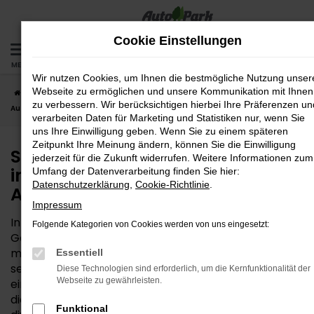
Zum
Hauptinhalt
Cookie Einstellungen
springen
MENÜ
Wir nutzen Cookies, um Ihnen die bestmögliche Nutzung unser
Webseite zu ermöglichen und unsere Kommunikation mit Ihnen
Startseite
Bad Aibling
Seat
Seat Tageszulassung – intelligenter
zu verbessern. Wir berücksichtigen hierbei Ihre Präferenzen un
Autokauf für Bad Aibling
verarbeiten Daten für Marketing und Statistiken nur, wenn Sie
uns Ihre Einwilligung geben. Wenn Sie zu einem späteren
Zeitpunkt Ihre Meinung ändern, können Sie die Einwilligung
Seat Tageszulassung –
jederzeit für die Zukunft widerrufen. Weitere Informationen zum
intelligenter Autokauf für Bad
Umfang der Datenverarbeitung finden Sie hier:
Datenschutzerklärung
,
Cookie-Richtlinie
.
Aibling
Impressum
In der Qualität ein Neuwagen, im Preis ein
Folgende Kategorien von Cookies werden von uns eingesetzt:
Gebrauchter – das leistet eine Seat Tageszulassung,
mit der Sie besonders clever unterwegs sind. Wer bei
Essentiell
seiner Mobilität in Bad Aibling keinen Kompromiss
Diese Technologien sind erforderlich, um die Kernfunktionalität der
Webseite zu gewährleisten.
eingehen, aber trotzdem sparen möchte, trifft hier
die bestmögliche Wahl. Die AutoPark GmbH bietet
Funktional