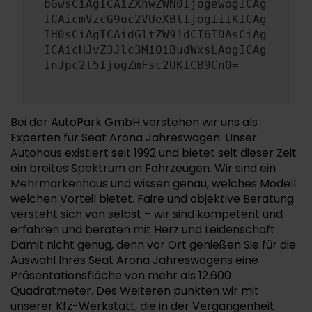
bGwsCiAgICAiZXhwZWN0IjogewogICAg
ICAicmVzcG9uc2VUeXBlIjogIiIKICAg
IH0sCiAgICAidGltZW91dCI6IDAsCiAg
ICAicHJvZ3Jlc3MiOiBudWxsLAogICAg
InJpc2t5IjogZmFsc2UKICB9Cn0=
Bei der AutoPark GmbH verstehen wir uns als
Experten für Seat Arona Jahreswagen. Unser
Autohaus existiert seit 1992 und bietet seit dieser Zeit
ein breites Spektrum an Fahrzeugen. Wir sind ein
Mehrmarkenhaus und wissen genau, welches Modell
welchen Vorteil bietet. Faire und objektive Beratung
versteht sich von selbst – wir sind kompetent und
erfahren und beraten mit Herz und Leidenschaft.
Damit nicht genug, denn vor Ort genießen Sie für die
Auswahl Ihres Seat Arona Jahreswagens eine
Präsentationsfläche von mehr als 12.600
Quadratmeter. Des Weiteren punkten wir mit
unserer Kfz-Werkstatt, die in der Vergangenheit