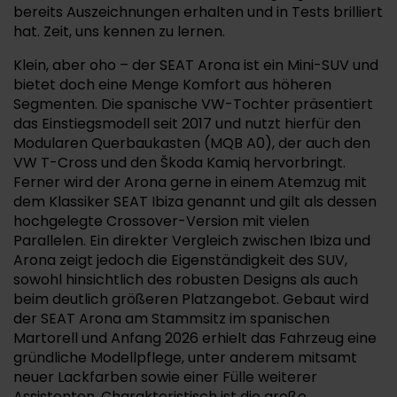
bereits Auszeichnungen erhalten und in Tests brilliert
hat. Zeit, uns kennen zu lernen.
Klein, aber oho – der SEAT Arona ist ein Mini-SUV und
bietet doch eine Menge Komfort aus höheren
Segmenten. Die spanische VW-Tochter präsentiert
das Einstiegsmodell seit 2017 und nutzt hierfür den
Modularen Querbaukasten (MQB A0), der auch den
VW T-Cross und den Škoda Kamiq hervorbringt.
Ferner wird der Arona gerne in einem Atemzug mit
dem Klassiker SEAT Ibiza genannt und gilt als dessen
hochgelegte Crossover-Version mit vielen
Parallelen. Ein direkter Vergleich zwischen Ibiza und
Arona zeigt jedoch die Eigenständigkeit des SUV,
sowohl hinsichtlich des robusten Designs als auch
beim deutlich größeren Platzangebot. Gebaut wird
der SEAT Arona am Stammsitz im spanischen
Martorell und Anfang 2026 erhielt das Fahrzeug eine
gründliche Modellpflege, unter anderem mitsamt
neuer Lackfarben sowie einer Fülle weiterer
Assistenten. Charakteristisch ist die große