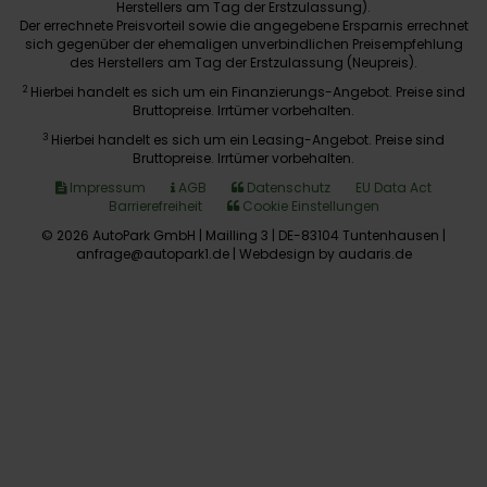
Herstellers am Tag der Erstzulassung).
Der errechnete Preisvorteil sowie die angegebene Ersparnis errechnet
sich gegenüber der ehemaligen unverbindlichen Preisempfehlung
des Herstellers am Tag der Erstzulassung (Neupreis).
2
Hierbei handelt es sich um ein Finanzierungs-Angebot. Preise sind
Bruttopreise. Irrtümer vorbehalten.
3
Hierbei handelt es sich um ein Leasing-Angebot. Preise sind
Bruttopreise. Irrtümer vorbehalten.
Impressum
AGB
Datenschutz
EU Data Act
Barrierefreiheit
Cookie Einstellungen
© 2026 AutoPark GmbH | Mailling 3 | DE-83104 Tuntenhausen |
anfrage@autopark1.de |
Webdesign by audaris.de