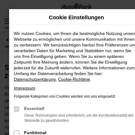
Zum
Hauptinhalt
Cookie Einstellungen
springen
MENÜ
Wir nutzen Cookies, um Ihnen die bestmögliche Nutzung unser
Webseite zu ermöglichen und unsere Kommunikation mit Ihnen
Startseite
Hersteller
Seat
Seat Arona
Seat Arona
zu verbessern. Wir berücksichtigen hierbei Ihre Präferenzen un
Jahreswagen – zuverlässig und gut eingefahren
verarbeiten Daten für Marketing und Statistiken nur, wenn Sie
uns Ihre Einwilligung geben. Wenn Sie zu einem späteren
Zeitpunkt Ihre Meinung ändern, können Sie die Einwilligung
Seat Arona Jahreswagen –
jederzeit für die Zukunft widerrufen. Weitere Informationen zum
zuverlässig und gut eingefahren
Umfang der Datenverarbeitung finden Sie hier:
Datenschutzerklärung
,
Cookie-Richtlinie
.
Ein Seat Arona Jahreswagen stellt für viele unserer
Impressum
Kundinnen und Kunden die bestmögliche Variante
Folgende Kategorien von Cookies werden von uns eingesetzt:
des Autokaufs dar. Der Grund hierfür liegt im Preis-
Leistungs-Verhältnis, das kaum zu toppen ist. Sie
Essentiell
zahlen den Preis für einen Gebrauchtwagen,
Diese Technologien sind erforderlich, um die Kernfunktionalität der
erwerben jedoch ein fast noch neues Auto, das
Webseite zu gewährleisten.
maximal vor einem Jahr zum ersten Mal zugelassen
Funktional
wurde. Seat Arona Jahreswagen sind preislich