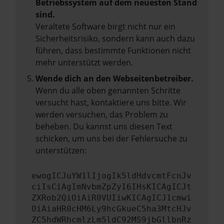
Betriebssystem auf dem neuesten Stand
sind.
Veraltete Software birgt nicht nur ein
Sicherheitsrisiko, sondern kann auch dazu
führen, dass bestimmte Funktionen nicht
mehr unterstützt werden.
Wende dich an den Webseitenbetreiber.
Wenn du alle oben genannten Schritte
versucht hast, kontaktiere uns bitte. Wir
werden versuchen, das Problem zu
beheben. Du kannst uns diesen Text
schicken, um uns bei der Fehlersuche zu
unterstützen:
ewogICJuYW1lIjogIk5ldHdvcmtFcnJv
ciIsCiAgImNvbmZpZyI6IHsKICAgICJt
ZXRob2QiOiAiR0VUIiwKICAgICJ1cmwi
OiAiaHR0cHM6Ly9hcGkueC5ha3MtcHJv
ZC5hdWRhcmlzLm5ldC92MS9jbGllbnRz