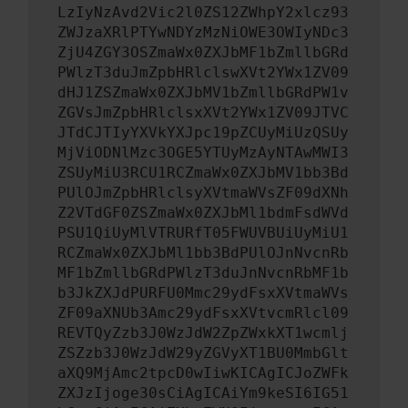
LzIyNzAvd2Vic2l0ZS12ZWhpY2xlcz93
ZWJzaXRlPTYwNDYzMzNiOWE3OWIyNDc3
ZjU4ZGY3OSZmaWx0ZXJbMF1bZmllbGRd
PWlzT3duJmZpbHRlclswXVt2YWx1ZV09
dHJ1ZSZmaWx0ZXJbMV1bZmllbGRdPW1v
ZGVsJmZpbHRlclsxXVt2YWx1ZV09JTVC
JTdCJTIyYXVkYXJpc19pZCUyMiUzQSUy
MjViODNlMzc3OGE5YTUyMzAyNTAwMWI3
ZSUyMiU3RCU1RCZmaWx0ZXJbMV1bb3Bd
PUlOJmZpbHRlclsyXVtmaWVsZF09dXNh
Z2VTdGF0ZSZmaWx0ZXJbMl1bdmFsdWVd
PSU1QiUyMlVTRURfT05FWUVBUiUyMiU1
RCZmaWx0ZXJbMl1bb3BdPUlOJnNvcnRb
MF1bZmllbGRdPWlzT3duJnNvcnRbMF1b
b3JkZXJdPURFU0Mmc29ydFsxXVtmaWVs
ZF09aXNUb3Amc29ydFsxXVtvcmRlcl09
REVTQyZzb3J0WzJdW2ZpZWxkXT1wcmlj
ZSZzb3J0WzJdW29yZGVyXT1BU0MmbGlt
aXQ9MjAmc2tpcD0wIiwKICAgICJoZWFk
ZXJzIjoge30sCiAgICAiYm9keSI6IG51