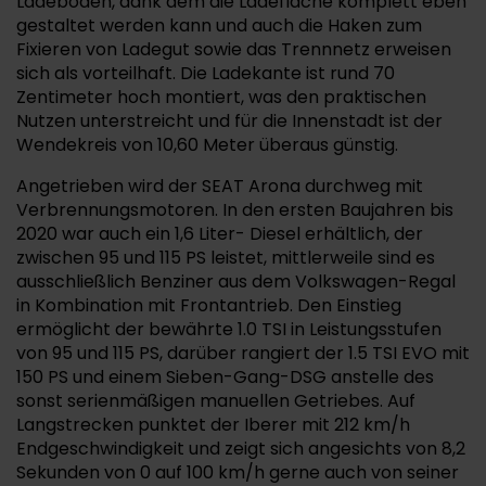
Ladeboden, dank dem die Ladefläche komplett eben
gestaltet werden kann und auch die Haken zum
Fixieren von Ladegut sowie das Trennnetz erweisen
sich als vorteilhaft. Die Ladekante ist rund 70
Zentimeter hoch montiert, was den praktischen
Nutzen unterstreicht und für die Innenstadt ist der
Wendekreis von 10,60 Meter überaus günstig.
Angetrieben wird der SEAT Arona durchweg mit
Verbrennungsmotoren. In den ersten Baujahren bis
2020 war auch ein 1,6 Liter- Diesel erhältlich, der
zwischen 95 und 115 PS leistet, mittlerweile sind es
ausschließlich Benziner aus dem Volkswagen-Regal
in Kombination mit Frontantrieb. Den Einstieg
ermöglicht der bewährte 1.0 TSI in Leistungsstufen
von 95 und 115 PS, darüber rangiert der 1.5 TSI EVO mit
150 PS und einem Sieben-Gang-DSG anstelle des
sonst serienmäßigen manuellen Getriebes. Auf
Langstrecken punktet der Iberer mit 212 km/h
Endgeschwindigkeit und zeigt sich angesichts von 8,2
Sekunden von 0 auf 100 km/h gerne auch von seiner