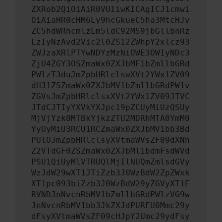
ZXRob2QiOiAiR0VUIiwKICAgICJ1cmwi
OiAiaHR0cHM6Ly9hcGkueC5ha3MtcHJv
ZC5hdWRhcmlzLm5ldC92MS9jbGllbnRz
LzIyNzAvd2Vic2l0ZS12ZWhpY2xlcz93
ZWJzaXRlPTYwNDYzMzNiOWE3OWIyNDc3
ZjU4ZGY3OSZmaWx0ZXJbMF1bZmllbGRd
PWlzT3duJmZpbHRlclswXVt2YWx1ZV09
dHJ1ZSZmaWx0ZXJbMV1bZmllbGRdPW1v
ZGVsJmZpbHRlclsxXVt2YWx1ZV09JTVC
JTdCJTIyYXVkYXJpc19pZCUyMiUzQSUy
MjVjYzk0MTBkYjkzZTU2MDRhMTA0YmM0
YyUyMiU3RCU1RCZmaWx0ZXJbMV1bb3Bd
PUlOJmZpbHRlclsyXVtmaWVsZF09dXNh
Z2VTdGF0ZSZmaWx0ZXJbMl1bdmFsdWVd
PSU1QiUyMlVTRUQlMjIlNUQmZmlsdGVy
WzJdW29wXT1JTiZzb3J0WzBdW2ZpZWxk
XT1pc093biZzb3J0WzBdW29yZGVyXT1E
RVNDJnNvcnRbMV1bZmllbGRdPWlzVG9w
JnNvcnRbMV1bb3JkZXJdPURFU0Mmc29y
dFsyXVtmaWVsZF09cHJpY2Umc29ydFsy