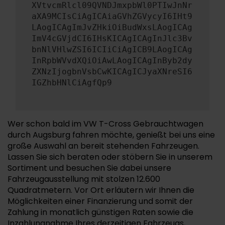
XVtvcmRlcl09QVNDJmxpbWl0PTIwJnNr
aXA9MCIsCiAgICAiaGVhZGVycyI6IHt9
LAogICAgImJvZHkiOiBudWxsLAogICAg
ImV4cGVjdCI6IHsKICAgICAgInJlc3Bv
bnNlVHlwZSI6ICIiCiAgICB9LAogICAg
InRpbWVvdXQiOiAwLAogICAgInByb2dy
ZXNzIjogbnVsbCwKICAgICJyaXNreSI6
IGZhbHNlCiAgfQp9
Wer schon bald im VW T-Cross Gebrauchtwagen
durch Augsburg fahren möchte, genießt bei uns eine
große Auswahl an bereit stehenden Fahrzeugen.
Lassen Sie sich beraten oder stöbern Sie in unserem
Sortiment und besuchen Sie dabei unsere
Fahrzeugausstellung mit stolzen 12.600
Quadratmetern. Vor Ort erläutern wir Ihnen die
Möglichkeiten einer Finanzierung und somit der
Zahlung in monatlich günstigen Raten sowie die
Inzahlungnahme Ihres derzeitigen Fahrzeugs,