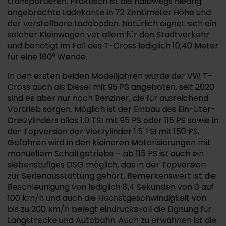
transportieren. Praktisch ist die halbwegs niedrig
angebrachte Ladekante in 72 Zentimeter Höhe und
der verstellbare Ladeboden. Natürlich eignet sich ein
solcher Kleinwagen vor allem für den Stadtverkehr
und benötigt im Fall des T-Cross lediglich 10,40 Meter
für eine 180° Wende.
In den ersten beiden Modelljahren wurde der VW T-
Cross auch als Diesel mit 95 PS angeboten, seit 2020
sind es aber nur noch Benziner, die für ausreichend
Vortrieb sorgen. Möglich ist der Einbau des Ein-Liter-
Dreizylinders alias 1.0 TSI mit 95 PS oder 115 PS sowie in
der Topversion der Vierzylinder 1.5 TSI mit 150 PS.
Gefahren wird in den kleineren Motorisierungen mit
manuellem Schaltgetriebe – ab 115 PS ist auch ein
siebenstufiges DSG möglich, das in der Topversion
zur Serienausstattung gehört. Bemerkenswert ist die
Beschleunigung von lediglich 8,4 Sekunden von 0 auf
100 km/h und auch die Höchstgeschwindigkeit von
bis zu 200 km/h belegt eindrucksvoll die Eignung für
Langstrecke und Autobahn. Auch zu erwähnen ist die