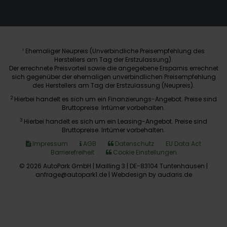
Ehemaliger Neupreis (Unverbindliche Preisempfehlung des
1
Herstellers am Tag der Erstzulassung).
Der errechnete Preisvorteil sowie die angegebene Ersparnis errechnet
sich gegenüber der ehemaligen unverbindlichen Preisempfehlung
des Herstellers am Tag der Erstzulassung (Neupreis).
2
Hierbei handelt es sich um ein Finanzierungs-Angebot. Preise sind
Bruttopreise. Irrtümer vorbehalten.
3
Hierbei handelt es sich um ein Leasing-Angebot. Preise sind
Bruttopreise. Irrtümer vorbehalten.
Impressum
AGB
Datenschutz
EU Data Act
Barrierefreiheit
Cookie Einstellungen
© 2026 AutoPark GmbH | Mailling 3 | DE-83104 Tuntenhausen |
anfrage@autopark1.de |
Webdesign by audaris.de