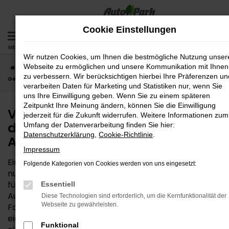
Zum
Hauptinhalt
Cookie Einstellungen
springen
MENÜ
Wir nutzen Cookies, um Ihnen die bestmögliche Nutzung unser
Webseite zu ermöglichen und unsere Kommunikation mit Ihnen
Startseite
Augsburg
VW
VW T-Cross
VW T-Cross
zu verbessern. Wir berücksichtigen hierbei Ihre Präferenzen un
Gebrauchtwagen – die günstige Lösung für Augsburg
verarbeiten Daten für Marketing und Statistiken nur, wenn Sie
uns Ihre Einwilligung geben. Wenn Sie zu einem späteren
Zeitpunkt Ihre Meinung ändern, können Sie die Einwilligung
VW T-Cross Gebrauchtwagen –
jederzeit für die Zukunft widerrufen. Weitere Informationen zum
die günstige Lösung für
Umfang der Datenverarbeitung finden Sie hier:
Datenschutzerklärung
,
Cookie-Richtlinie
.
Augsburg
Impressum
Ein VW T-Cross Gebrauchtwagen ist weit mehr als
Folgende Kategorien von Cookies werden von uns eingesetzt:
nur ein kostensparender Kompromiss. Wenn Sie sich
für dieses Modell entscheiden, erhalten Sie bei der
Essentiell
AutoPark GmbH ein komplett durchgechecktes
Diese Technologien sind erforderlich, um die Kernfunktionalität der
Webseite zu gewährleisten.
Fahrzeug in Bestform. Für Ihre Mobilität in Augsburg
eignet sich das Fahrzeug perfekt – den
Funktional