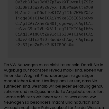
QyZzb3J0WzJdW2ZpZWxkXT1wcmljZSZz
b3J0WzJdW29yZGVyXT1BU0MmbGltaXQ9
MjAmc2tpcD0wIiwKICAgICJoZWFkZXJz
Ijoge30sCiAgICAiYm9keSI6IG51bGws
CiAgICAiZXhwZWN0IjogewogICAgICAi
cmVzcG9uc2VUeXBlIjogIiIKICAgIH0s
CiAgICAidGltZW91dCI6IDAsCiAgICAi
cHJvZ3Jlc3MiOiBudWxsLAogICAgInJp
c2t5IjogZmFsc2UKICB9Cn0=
Ein VW Neuwagen muss nicht teuer sein. Damit Sie in
Augsburg auf höchsten Niveau mobil sind, ebnen wir
Ihnen den Weg mit Finanzierungen zu günstigen
monatlichen Raten. Uns liegt am Herzen, dass Sie
zufrieden sind, weshalb wir bei jeder Beratung genau
zuhören und maßgeschneiderte Angebote erstellen.
Gerne erläutern wir Ihnen vor Ort, was einen VW
Neuwagen so besonders macht und natürlich sind
wir auch nach dem Fahrzeugkauf für Sie da. Wussten