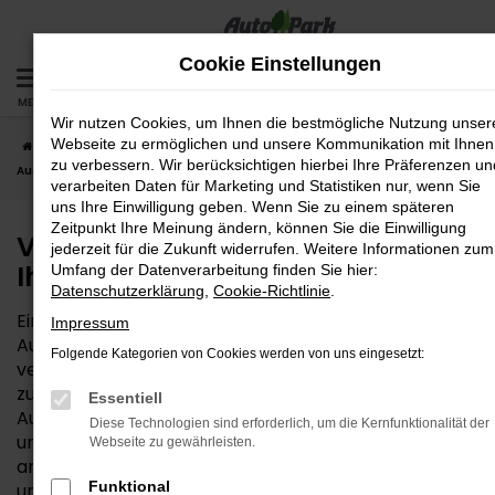
Zum
Hauptinhalt
Cookie Einstellungen
springen
MENÜ
Wir nutzen Cookies, um Ihnen die bestmögliche Nutzung unser
Webseite zu ermöglichen und unsere Kommunikation mit Ihnen
Startseite
Augsburg
VW
VW Neuwagen – das passt zu Ihnen und
zu verbessern. Wir berücksichtigen hierbei Ihre Präferenzen un
Augsburg
verarbeiten Daten für Marketing und Statistiken nur, wenn Sie
uns Ihre Einwilligung geben. Wenn Sie zu einem späteren
Zeitpunkt Ihre Meinung ändern, können Sie die Einwilligung
VW Neuwagen – das passt zu
jederzeit für die Zukunft widerrufen. Weitere Informationen zum
Ihnen und Augsburg
Umfang der Datenverarbeitung finden Sie hier:
Datenschutzerklärung
,
Cookie-Richtlinie
.
Ein VW Neuwagen ist immer eine gute Wahl – ob für
Impressum
Augsburg oder einen anderen Ort. Der Hersteller
Folgende Kategorien von Cookies werden von uns eingesetzt:
versteht es seit Jahrzehnten, Qualität und Innovation
zu einem fairen Preis anzubieten. Wir von der
Essentiell
AutoPark GmbH sind von VW Neuwagen überzeugt
Diese Technologien sind erforderlich, um die Kernfunktionalität der
und bieten entsprechend die gesamte Bandbreite
Webseite zu gewährleisten.
an verfügbaren Fahrzeugen. Wer aus Augsburg zu
Funktional
uns findet, darf sich auf ein traditionsreiches