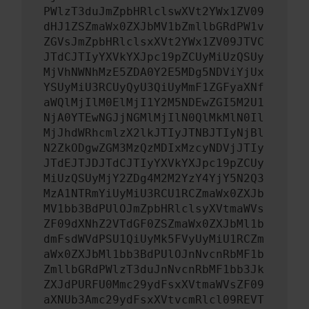
PWlzT3duJmZpbHRlclswXVt2YWx1ZV09
dHJ1ZSZmaWx0ZXJbMV1bZmllbGRdPW1v
ZGVsJmZpbHRlclsxXVt2YWx1ZV09JTVC
JTdCJTIyYXVkYXJpc19pZCUyMiUzQSUy
MjVhNWNhMzE5ZDA0Y2E5MDg5NDViYjUx
YSUyMiU3RCUyQyU3QiUyMmF1ZGFyaXNf
aWQlMjIlM0ElMjI1Y2M5NDEwZGI5M2U1
NjA0YTEwNGJjNGMlMjIlN0QlMkMlN0Il
MjJhdWRhcmlzX2lkJTIyJTNBJTIyNjBl
N2ZkODgwZGM3MzQzMDIxMzcyNDVjJTIy
JTdEJTJDJTdCJTIyYXVkYXJpc19pZCUy
MiUzQSUyMjY2ZDg4M2M2YzY4YjY5N2Q3
MzA1NTRmYiUyMiU3RCU1RCZmaWx0ZXJb
MV1bb3BdPUlOJmZpbHRlclsyXVtmaWVs
ZF09dXNhZ2VTdGF0ZSZmaWx0ZXJbMl1b
dmFsdWVdPSU1QiUyMk5FVyUyMiU1RCZm
aWx0ZXJbMl1bb3BdPUlOJnNvcnRbMF1b
ZmllbGRdPWlzT3duJnNvcnRbMF1bb3Jk
ZXJdPURFU0Mmc29ydFsxXVtmaWVsZF09
aXNUb3Amc29ydFsxXVtvcmRlcl09REVT