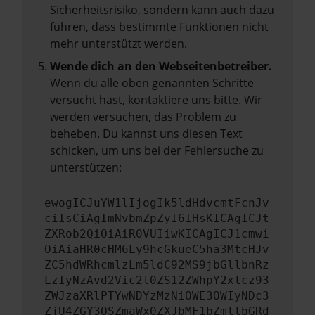
Sicherheitsrisiko, sondern kann auch dazu
führen, dass bestimmte Funktionen nicht
mehr unterstützt werden.
Wende dich an den Webseitenbetreiber.
Wenn du alle oben genannten Schritte
versucht hast, kontaktiere uns bitte. Wir
werden versuchen, das Problem zu
beheben. Du kannst uns diesen Text
schicken, um uns bei der Fehlersuche zu
unterstützen:
ewogICJuYW1lIjogIk5ldHdvcmtFcnJv
ciIsCiAgImNvbmZpZyI6IHsKICAgICJt
ZXRob2QiOiAiR0VUIiwKICAgICJ1cmwi
OiAiaHR0cHM6Ly9hcGkueC5ha3MtcHJv
ZC5hdWRhcmlzLm5ldC92MS9jbGllbnRz
LzIyNzAvd2Vic2l0ZS12ZWhpY2xlcz93
ZWJzaXRlPTYwNDYzMzNiOWE3OWIyNDc3
ZjU4ZGY3OSZmaWx0ZXJbMF1bZmllbGRd