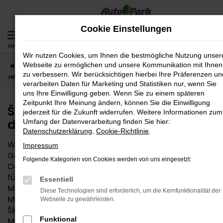
Zum
Hauptinhalt
Cookie Einstellungen
springen
MENÜ
Wir nutzen Cookies, um Ihnen die bestmögliche Nutzung unser
Webseite zu ermöglichen und unsere Kommunikation mit Ihnen
Startseite
Augsburg
Škoda
Škoda Octavia
Škoda Octavia
zu verbessern. Wir berücksichtigen hierbei Ihre Präferenzen un
Jahreswagen – das fast neue Auto für Augsburg
verarbeiten Daten für Marketing und Statistiken nur, wenn Sie
uns Ihre Einwilligung geben. Wenn Sie zu einem späteren
Zeitpunkt Ihre Meinung ändern, können Sie die Einwilligung
Škoda Octavia Jahreswagen –
jederzeit für die Zukunft widerrufen. Weitere Informationen zum
das fast neue Auto für Augsburg
Umfang der Datenverarbeitung finden Sie hier:
Datenschutzerklärung
,
Cookie-Richtlinie
.
Wem die Entscheidung zwischen Neuwagen und
Impressum
Gebrauchtwagen schwerfällt, findet in einem Škoda
Folgende Kategorien von Cookies werden von uns eingesetzt:
Octavia Jahreswagen die perfekte Mobilitätslösung
für Augsburg und Umgebung. Angeboten werden
Essentiell
Modelle, die maximal vor zwölf Monaten zum ersten
Diese Technologien sind erforderlich, um die Kernfunktionalität der
Mal zugelassen wurden. In vielen Fällen stammen
Webseite zu gewährleisten.
Škoda Octavia Jahreswagen aus der aktuellen
Funktional
Modellgeneration und bieten entsprechend