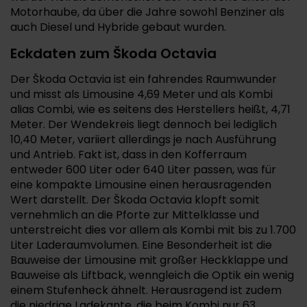
Motorhaube, da über die Jahre sowohl Benziner als
auch Diesel und Hybride gebaut wurden.
Eckdaten zum Škoda Octavia
Der Škoda Octavia ist ein fahrendes Raumwunder
und misst als Limousine 4,69 Meter und als Kombi
alias Combi, wie es seitens des Herstellers heißt, 4,71
Meter. Der Wendekreis liegt dennoch bei lediglich
10,40 Meter, variiert allerdings je nach Ausführung
und Antrieb. Fakt ist, dass in den Kofferraum
entweder 600 Liter oder 640 Liter passen, was für
eine kompakte Limousine einen herausragenden
Wert darstellt. Der Škoda Octavia klopft somit
vernehmlich an die Pforte zur Mittelklasse und
unterstreicht dies vor allem als Kombi mit bis zu 1.700
Liter Laderaumvolumen. Eine Besonderheit ist die
Bauweise der Limousine mit großer Heckklappe und
Bauweise als Liftback, wenngleich die Optik ein wenig
einem Stufenheck ähnelt. Herausragend ist zudem
die niedrige Ladekante, die beim Kombi nur 63