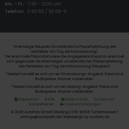
Mo. - Fr.
7:30 - 12:00 Uhr
Telefon:
0 80 65 / 90 68-0
Ehemaliger Neupreis (Unverbindliche Preisempfehlung des
1
Herstellers am Tag der Erstzulassung).
Der errechnete Preisvorteil sowie die angegebene Ersparnis errechnet
sich gegenüber der ehemaligen unverbindlichen Preisempfehlung
des Herstellers am Tag der Erstzulassung (Neupreis).
2
Hierbei handelt es sich um ein Finanzierungs-Angebot. Preise sind
Bruttopreise. Irrtümer vorbehalten.
3
Hierbei handelt es sich um ein Leasing-Angebot. Preise sind
Bruttopreise. Irrtümer vorbehalten.
Impressum
AGB
Datenschutz
EU Data Act
Barrierefreiheit
Cookie Einstellungen
© 2026 AutoPark GmbH | Mailling 3 | DE-83104 Tuntenhausen |
anfrage@autopark1.de |
Webdesign by audaris.de