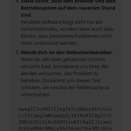
Stelle sicher, dass dein Browser und dein
Betriebssystem auf dem neuesten Stand
sind.
Veraltete Software birgt nicht nur ein
Sicherheitsrisiko, sondern kann auch dazu
führen, dass bestimmte Funktionen nicht
mehr unterstützt werden.
Wende dich an den Webseitenbetreiber.
Wenn du alle oben genannten Schritte
versucht hast, kontaktiere uns bitte. Wir
werden versuchen, das Problem zu
beheben. Du kannst uns diesen Text
schicken, um uns bei der Fehlersuche zu
unterstützen:
ewogICJuYW1lIjogIk5ldHdvcmtFcnJv
ciIsCiAgImNvbmZpZyI6IHsKICAgICJt
ZXRob2QiOiAiR0VUIiwKICAgICJ1cmwi
OiAiaHR0cHM6Ly9hcGkueC5ha3MtcHJv