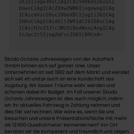
ZXJzIjoge30sCiAgICAiYm9keSI6IG51
bGwsCiAgICAiZXhwZWN0IjogewogICAg
ICAicmVzcG9uc2VUeXBlIjogIiIKICAg
IH0sCiAgICAidGltZW91dCI6IDAsCiAg
ICAicHJvZ3Jlc3MiOiBudWxsLAogICAg
InJpc2t5IjogZmFsc2UKICB9Cn0=
Škoda Octavia Jahreswagen von der AutoPark
GmbH lohnen sich auf ganzer Linie. Unser
Unternehmen ist seit 1992 auf dem Markt und wendet
sich seit eh und je auch an eine Kundschaft aus
Augsburg. Wir lassen Träume wahr werden und
schonen dabei Ihr Budget. Im Fall unserer Škoda
Octavia Jahreswagen ist dies auch möglich, indem
wir Ihr aktuelles Fahrzeug in Zahlung nehmen und
dies fair verrechnen. Wie wäre es, wenn Sie uns
besuchen und unsere Präsentationsfläche mit mehr
als 12.600 Quadratmeter kennenlernen? Vor Ort
beraten wir Sie kompetent und freundlich und zeigen