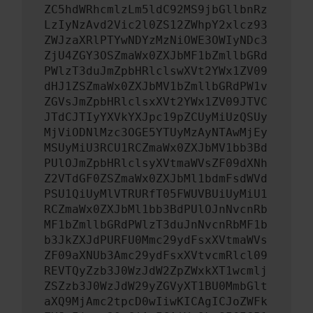
ZC5hdWRhcmlzLm5ldC92MS9jbGllbnRz
LzIyNzAvd2Vic2l0ZS12ZWhpY2xlcz93
ZWJzaXRlPTYwNDYzMzNiOWE3OWIyNDc3
ZjU4ZGY3OSZmaWx0ZXJbMF1bZmllbGRd
PWlzT3duJmZpbHRlclswXVt2YWx1ZV09
dHJ1ZSZmaWx0ZXJbMV1bZmllbGRdPW1v
ZGVsJmZpbHRlclsxXVt2YWx1ZV09JTVC
JTdCJTIyYXVkYXJpc19pZCUyMiUzQSUy
MjViODNlMzc3OGE5YTUyMzAyNTAwMjEy
MSUyMiU3RCU1RCZmaWx0ZXJbMV1bb3Bd
PUlOJmZpbHRlclsyXVtmaWVsZF09dXNh
Z2VTdGF0ZSZmaWx0ZXJbMl1bdmFsdWVd
PSU1QiUyMlVTRURfT05FWUVBUiUyMiU1
RCZmaWx0ZXJbMl1bb3BdPUlOJnNvcnRb
MF1bZmllbGRdPWlzT3duJnNvcnRbMF1b
b3JkZXJdPURFU0Mmc29ydFsxXVtmaWVs
ZF09aXNUb3Amc29ydFsxXVtvcmRlcl09
REVTQyZzb3J0WzJdW2ZpZWxkXT1wcmlj
ZSZzb3J0WzJdW29yZGVyXT1BU0MmbGlt
aXQ9MjAmc2tpcD0wIiwKICAgICJoZWFk