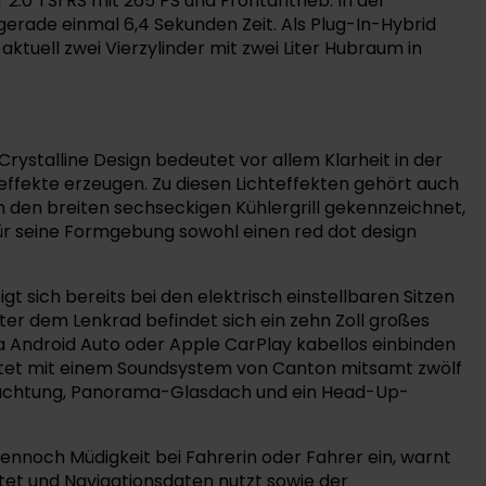
2.0 TSI RS mit 265 PS und Frontantrieb. In der
gerade einmal 6,4 Sekunden Zeit. Als Plug-In-Hybrid
ktuell zwei Vierzylinder mit zwei Liter Hubraum in
rystalline Design bedeutet vor allem Klarheit in der
effekte erzeugen. Zu diesen Lichteffekten gehört auch
ch den breiten sechseckigen Kühlergrill gekennzeichnet,
 für seine Formgebung sowohl einen red dot design
 sich bereits bei den elektrisch einstellbaren Sitzen
ter dem Lenkrad befindet sich ein zehn Zoll großes
via Android Auto oder Apple CarPlay kabellos einbinden
artet mit einem Soundsystem von Canton mitsamt zwölf
leuchtung, Panorama-Glasdach und ein Head-Up-
 dennoch Müdigkeit bei Fahrerin oder Fahrer ein, warnt
et und Navigationsdaten nutzt sowie der