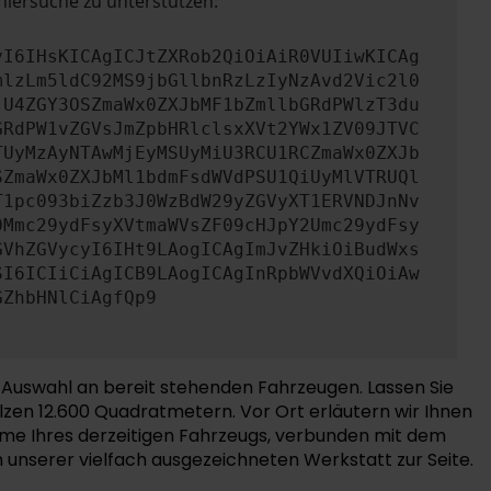
hlersuche zu unterstützen:
yI6IHsKICAgICJtZXRob2QiOiAiR0VUIiwKICAg
mlzLm5ldC92MS9jbGllbnRzLzIyNzAvd2Vic2l0
jU4ZGY3OSZmaWx0ZXJbMF1bZmllbGRdPWlzT3du
GRdPW1vZGVsJmZpbHRlclsxXVt2YWx1ZV09JTVC
TUyMzAyNTAwMjEyMSUyMiU3RCU1RCZmaWx0ZXJb
SZmaWx0ZXJbMl1bdmFsdWVdPSU1QiUyMlVTRUQl
T1pc093biZzb3J0WzBdW29yZGVyXT1ERVNDJnNv
0Mmc29ydFsyXVtmaWVsZF09cHJpY2Umc29ydFsy
GVhZGVycyI6IHt9LAogICAgImJvZHkiOiBudWxs
SI6ICIiCiAgICB9LAogICAgInRpbWVvdXQiOiAw
GZhbHNlCiAgfQp9
Auswahl an bereit stehenden Fahrzeugen. Lassen Sie
lzen 12.600 Quadratmetern. Vor Ort erläutern wir Ihnen
ahme Ihres derzeitigen Fahrzeugs, verbunden mit dem
 unserer vielfach ausgezeichneten Werkstatt zur Seite.