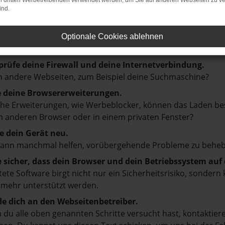
on dritten Werbetreibenden verwendet werden, um Sie auf anderen Webseiten zu ve
ind.
: Network Error
en ist ein Fehler aufgetreten.
Optionale Cookies ablehnen
d ein paar Tipps, die dir helfen können:
prüfe deine Firewall und deine Internetverbindung.
 andere Webseiten, zum Beispiel deine Suchmaschine?
e deine Browsererweiterungen.
e Erweiterungen, wie Werbeblocker, können das Laden besti
 anderen Browser oder in einem privaten Fenster?
e dein Gerät neu.
kann manchmal helfen, vorübergehende Probleme zu beheb
e sicher, dass dein Browser und dein Betriebssystem au
tete Software birgt nicht nur ein Sicherheitsrisiko, sonde
 mehr unterstützt werden.
e dich an den Webseitenbetreiber.
du alle oben genannten Schritte versucht hast, kontaktier