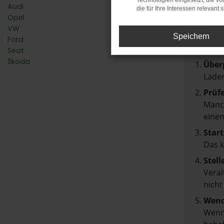
Technologien eingesetzt, die v
Audi
die für Ihre Interessen relevant s
Fehler
Opel
VW
Beim Lad
Speichern
Ford
Hier sin
Seat
Škoda
Über
Laden
Prüf
Manch
einem
Start
Das 
Stell
Veral
nicht
Wend
Wenn 