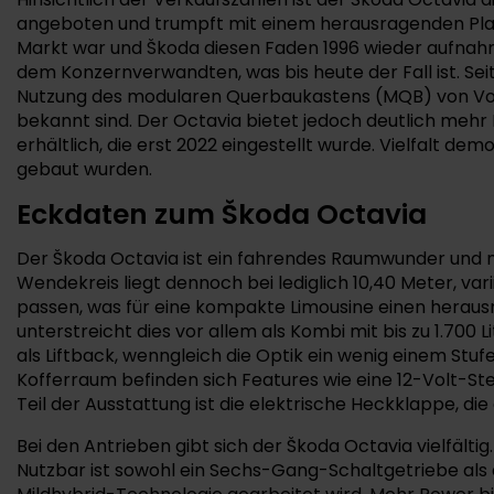
angeboten und trumpft mit einem herausragenden Platz
Markt war und Škoda diesen Faden 1996 wieder aufnahm. 
dem Konzernverwandten, was bis heute der Fall ist. Seit
Nutzung des modularen Querbaukastens (MQB) von Volkswa
bekannt sind. Der Octavia bietet jedoch deutlich mehr
erhältlich, die erst 2022 eingestellt wurde. Vielfalt d
gebaut wurden.
Eckdaten zum Škoda Octavia
Der Škoda Octavia ist ein fahrendes Raumwunder und mis
Wendekreis liegt dennoch bei lediglich 10,40 Meter, vari
passen, was für eine kompakte Limousine einen herausr
unterstreicht dies vor allem als Kombi mit bis zu 1.70
als Liftback, wenngleich die Optik ein wenig einem Stu
Kofferraum befinden sich Features wie eine 12-Volt-Ste
Teil der Ausstattung ist die elektrische Heckklappe, di
Bei den Antrieben gibt sich der Škoda Octavia vielfältig.
Nutzbar ist sowohl ein Sechs-Gang-Schaltgetriebe als 