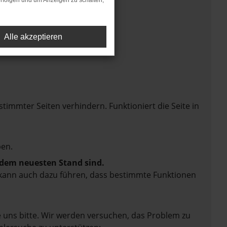
rfolgen und um Anzeigen zu schalten,
Alle akzeptieren
mmter Seiten verhindern. Funktioniert die Seite in
en.
f dem neuesten Stand sind.
rn kann auch dazu führen, dass bestimmte Funktionen
e uns bitte. Wir werden versuchen, das Problem zu