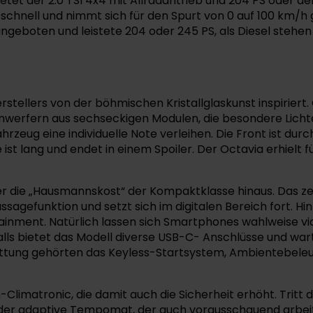
et der 2.0 TSI 4x4 mit Allradantrieb und 204 PS oder der 
 schnell und nimmt sich für den Spurt von 0 auf 100 km/h 
eboten und leistete 204 oder 245 PS, als Diesel stehen a
ellers von der böhmischen Kristallglaskunst inspiriert. C
inwerfern aus sechseckigen Modulen, die besondere Licht
zeug eine individuelle Note verleihen. Die Front ist dur
 ist lang und endet in einem Spoiler. Der Octavia erhielt
 die „Hausmannskost“ der Kompaktklasse hinaus. Das zeigt
gefunktion und setzt sich im digitalen Bereich fort. Hin
nfotainment. Natürlich lassen sich Smartphones wahlweise 
falls bietet das Modell diverse USB-C- Anschlüsse und w
stattung gehörten das Keyless-Startsystem, Ambientebe
-Climatronic, die damit auch die Sicherheit erhöht. Tritt
 der adaptive Tempomat, der auch vorausschauend arbeit