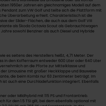
päten 1950er Jahren ein gleichnamiges Modell auf dem
 Pendant zum VW Golf und teilte sich die Plattform mit
che Überarbeitung erhielt. Charakteristisch ist die
ve der Slider-Flächen, die auch aus dem Golf VIII
Variante als Škoda Octavia Scout als Gebrauchtwagen
e Jahre sowohl Benziner als auch Diesel und Hybride
e es seitens des Herstellers heißt, 4,71 Meter. Der
dass in den Kofferraum entweder 600 Liter oder 640 Liter
ernehmlich an die Pforte zur Mittelklasse und
ise der Limousine mit großer Heckklappe und Bauweise
kante, die beim Kombi nur 63 Zentimeter beträgt. Im
ist auch eine Durchladefunktion integriert. Ebenfalls
ziner oder Mildhybrid mit 115 PS und Frontantrieb.
ür den 1.5 TSI gilt, bei dem ebenfalls optional mit