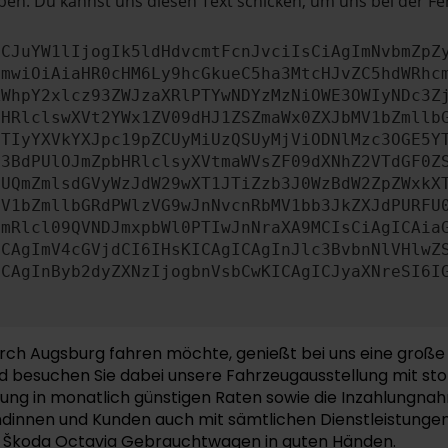
en. Du kannst uns diesen Text schicken, um uns bei der Fe
ICJuYW1lIjogIk5ldHdvcmtFcnJvciIsCiAgImNvbmZpZ
cmwiOiAiaHR0cHM6Ly9hcGkueC5ha3MtcHJvZC5hdWRhc
ZWhpY2xlcz93ZWJzaXRlPTYwNDYzMzNiOWE3OWIyNDc3Z
bHRlclswXVt2YWx1ZV09dHJ1ZSZmaWx0ZXJbMV1bZmllb
JTIyYXVkYXJpc19pZCUyMiUzQSUyMjViODNlMzc3OGE5Y
b3BdPUlOJmZpbHRlclsyXVtmaWVsZF09dXNhZ2VTdGF0Z
NUQmZmlsdGVyWzJdW29wXT1JTiZzb3J0WzBdW2ZpZWxkX
MV1bZmllbGRdPWlzVG9wJnNvcnRbMV1bb3JkZXJdPURFU
cmRlcl09QVNDJmxpbWl0PTIwJnNraXA9MCIsCiAgICAia
ICAgImV4cGVjdCI6IHsKICAgICAgInJlc3BvbnNlVHlwZ
ICAgInByb2dyZXNzIjogbnVsbCwKICAgICJyaXNreSI6I
h Augsburg fahren möchte, genießt bei uns eine große 
d besuchen Sie dabei unsere Fahrzeugausstellung mit sto
hlung in monatlich günstigen Raten sowie die Inzahlungn
ndinnen und Kunden auch mit sämtlichen Dienstleistungen
Ihr Škoda Octavia Gebrauchtwagen in guten Händen.