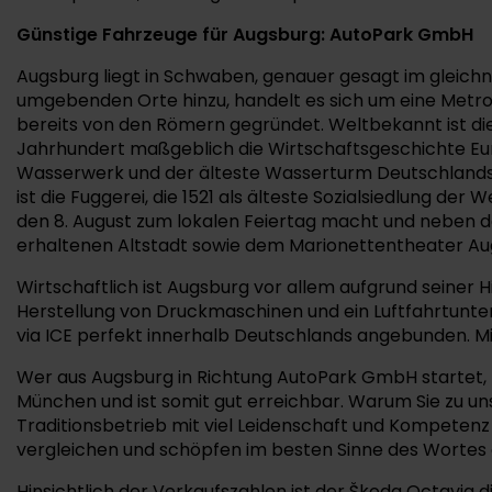
Günstige Fahrzeuge für Augsburg: AutoPark GmbH
Augsburg liegt in Schwaben, genauer gesagt im gleich
umgebenden Orte hinzu, handelt es sich um eine Metrop
bereits von den Römern gegründet. Weltbekannt ist die
Jahrhundert maßgeblich die Wirtschaftsgeschichte Eur
Wasserwerk und der älteste Wasserturm Deutschlands, 
ist die Fuggerei, die 1521 als älteste Sozialsiedlung d
den 8. August zum lokalen Feiertag macht und neben d
erhaltenen Altstadt sowie dem Marionettentheater Aug
Wirtschaftlich ist Augsburg vor allem aufgrund seine
Herstellung von Druckmaschinen und ein Luftfahrtunter
via ICE perfekt innerhalb Deutschlands angebunden. M
Wer aus Augsburg in Richtung AutoPark GmbH startet, 
München und ist somit gut erreichbar. Warum Sie zu un
Traditionsbetrieb mit viel Leidenschaft und Kompetenz 
vergleichen und schöpfen im besten Sinne des Wortes 
Hinsichtlich der Verkaufszahlen ist der Škoda Octavia 