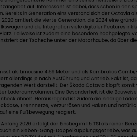
angebot auf. Interessant ist dabei, dass schon in den s
Bereits in Generation eins verstand sich der Octavia als
 2020 amtiert die vierte Generation, die 2024 eine gründli
gen und die Integration viele digitaler Features inklusi
 Platz. Teilweise ist zudem eine besondere hochgelegte 
emonstriert der Tscheche unter der Motorhaube, da über di
st als Limousine 4,69 Meter und als Kombi alias Combi, wi
iert allerdings je nach Ausführung und Antrieb. Fakt ist, 
agenden Wert darstellt. Der Škoda Octavia klopft somit v
0 Liter Laderaumvolumen. Eine Besonderheit ist die Bauwe
fenheck ähnelt. Herausragend ist zudem die niedrige Lade
ckdose, Trennnetze, Verzurrösen und Haken und natürlich 
e auf eine Fußbewegung reagiert.
 Anfang 2026 erfolgt der Einstieg im 1.5 TSI als reiner Ben
auch ein Sieben-Gang-Doppelkupplungsgetriebe, was auch f