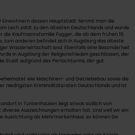
00 Einwohnern dessen Hauptstadt. Nimmt man die
 am Lech zählt zu den ältesten Deutschlands und wurde
r die Kaufmannsfamilie Fugger, die ab dem frühen 16.
, zum anderen befindet sich in Augsburg das älteste
er Wasserwirtschaft sind. Ebenfalls eine Besonderheit
 wurde in Augsburg der Religionsfrieden geschlossen, der
ie Stadt aufgrund des Perlachturms, der gut
 beheimatet wie Maschinen- und Getriebebau sowie die
 niedrigsten Kriminalitätsraten Deutschlands und ist
.
andort in Tuntenhausen liegt etwas südlich von
diverse Auszeichnungen erhalten hat. Und weil wir ein
nte Ausrichtung als Mehrmarkenhaus: so können Sie
odell wird wahlweise als Limousine oder als Kombi