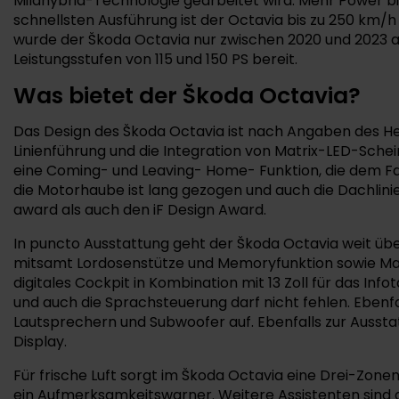
Mildhybrid-Technologie gearbeitet wird. Mehr Power biet
schnellsten Ausführung ist der Octavia bis zu 250 km/h
wurde der Škoda Octavia nur zwischen 2020 und 2023 ang
Leistungsstufen von 115 und 150 PS bereit.
Was bietet der Škoda Octavia?
Das Design des Škoda Octavia ist nach Angaben des Herst
Linienführung und die Integration von Matrix-LED-Sche
eine Coming- und Leaving- Home- Funktion, die dem Fahr
die Motorhaube ist lang gezogen und auch die Dachlinie
award als auch den iF Design Award.
In puncto Ausstattung geht der Škoda Octavia weit über
mitsamt Lordosenstütze und Memoryfunktion sowie Massa
digitales Cockpit in Kombination mit 13 Zoll für das I
und auch die Sprachsteuerung darf nicht fehlen. Eben
Lautsprechern und Subwoofer auf. Ebenfalls zur Aus
Display.
Für frische Luft sorgt im Škoda Octavia eine Drei-Zonen
ein Aufmerksamkeitswarner. Weitere Assistenten sind