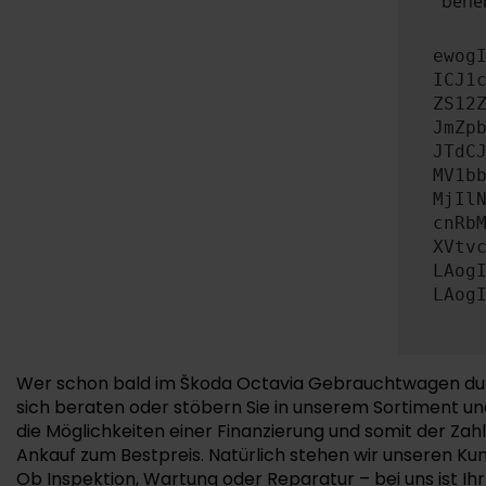
beheb
ewog
ICJ1
ZS12
JmZp
JTdC
MV1b
MjIl
cnRb
XVtv
LAog
LAog
Wer schon bald im Škoda Octavia Gebrauchtwagen durc
sich beraten oder stöbern Sie in unserem Sortiment un
die Möglichkeiten einer Finanzierung und somit der Za
Ankauf zum Bestpreis. Natürlich stehen wir unseren Ku
Ob Inspektion, Wartung oder Reparatur – bei uns ist 