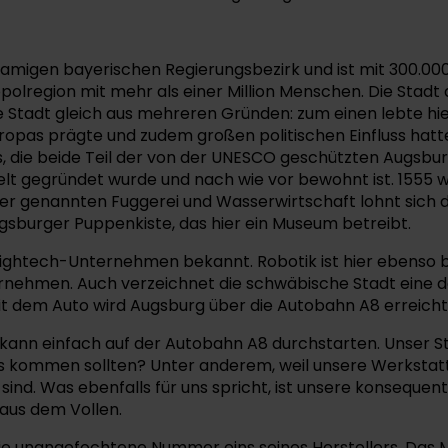
namigen bayerischen Regierungsbezirk und ist mit 300.0
olregion mit mehr als einer Million Menschen. Die Stadt
 Stadt gleich aus mehreren Gründen: zum einen lebte hie
opas prägte und zudem großen politischen Einfluss hatte
die beide Teil der von der UNESCO geschützten Augsburg
er Welt gegründet wurde und nach wie vor bewohnt ist. 1555
er genannten Fuggerei und Wasserwirtschaft lohnt sich d
sburger Puppenkiste, das hier ein Museum betreibt.
r Hightech-Unternehmen bekannt. Robotik ist hier ebenso
nehmen. Auch verzeichnet die schwäbische Stadt eine der
it dem Auto wird Augsburg über die Autobahn A8 erreicht
kann einfach auf der Autobahn A8 durchstarten. Unser St
s kommen sollten? Unter anderem, weil unsere Werkstatt 
sind. Was ebenfalls für uns spricht, ist unsere konseque
aus dem Vollen.
die unangefochtene Nummer eins seines Herstellers. Das M