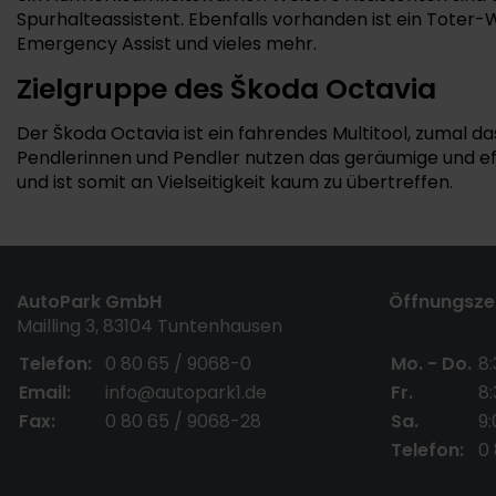
Spurhalteassistent. Ebenfalls vorhanden ist ein Tot
Emergency Assist und vieles mehr.
Zielgruppe des Škoda Octavia
Der Škoda Octavia ist ein fahrendes Multitool, zumal 
Pendlerinnen und Pendler nutzen das geräumige und eff
und ist somit an Vielseitigkeit kaum zu übertreffen.
AutoPark GmbH
Öffnungszei
Mailling 3, 83104 Tuntenhausen
Telefon:
0 80 65 / 9068-0
Mo. - Do.
8:
Email:
info@autopark1.de
Fr.
8:
Fax:
0 80 65 / 9068-28
Sa.
9:
Telefon:
0