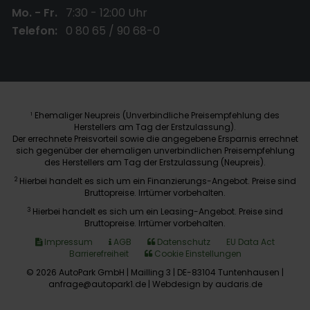
Mo. - Fr.
7:30 - 12:00 Uhr
Telefon:
0 80 65 / 90 68-0
Ehemaliger Neupreis (Unverbindliche Preisempfehlung des
1
Herstellers am Tag der Erstzulassung).
Der errechnete Preisvorteil sowie die angegebene Ersparnis errechnet
sich gegenüber der ehemaligen unverbindlichen Preisempfehlung
des Herstellers am Tag der Erstzulassung (Neupreis).
2
Hierbei handelt es sich um ein Finanzierungs-Angebot. Preise sind
Bruttopreise. Irrtümer vorbehalten.
3
Hierbei handelt es sich um ein Leasing-Angebot. Preise sind
Bruttopreise. Irrtümer vorbehalten.
Impressum
AGB
Datenschutz
EU Data Act
Barrierefreiheit
Cookie Einstellungen
© 2026 AutoPark GmbH | Mailling 3 | DE-83104 Tuntenhausen |
anfrage@autopark1.de |
Webdesign by audaris.de