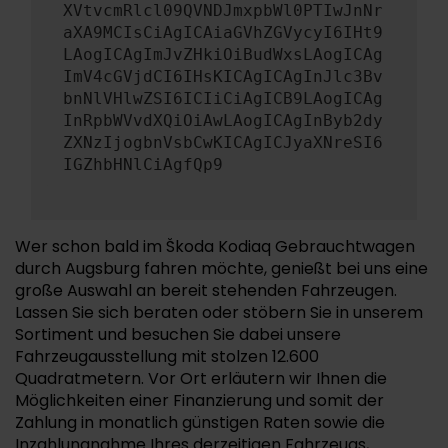
XVtvcmRlcl09QVNDJmxpbWl0PTIwJnNr
aXA9MCIsCiAgICAiaGVhZGVycyI6IHt9
LAogICAgImJvZHkiOiBudWxsLAogICAg
ImV4cGVjdCI6IHsKICAgICAgInJlc3Bv
bnNlVHlwZSI6ICIiCiAgICB9LAogICAg
InRpbWVvdXQiOiAwLAogICAgInByb2dy
ZXNzIjogbnVsbCwKICAgICJyaXNreSI6
IGZhbHNlCiAgfQp9
Wer schon bald im Škoda Kodiaq Gebrauchtwagen
durch Augsburg fahren möchte, genießt bei uns eine
große Auswahl an bereit stehenden Fahrzeugen.
Lassen Sie sich beraten oder stöbern Sie in unserem
Sortiment und besuchen Sie dabei unsere
Fahrzeugausstellung mit stolzen 12.600
Quadratmetern. Vor Ort erläutern wir Ihnen die
Möglichkeiten einer Finanzierung und somit der
Zahlung in monatlich günstigen Raten sowie die
Inzahlungnahme Ihres derzeitigen Fahrzeugs,