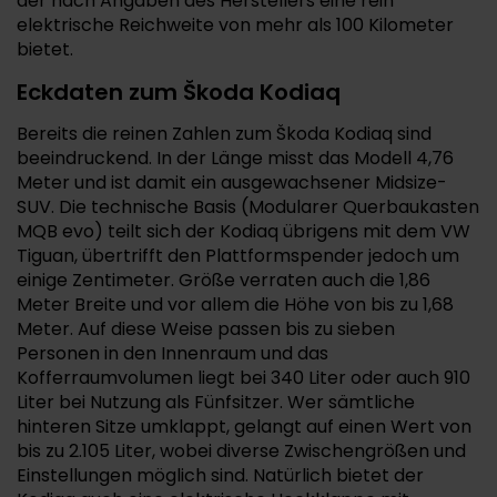
der nach Angaben des Herstellers eine rein
elektrische Reichweite von mehr als 100 Kilometer
bietet.
Eckdaten zum Škoda Kodiaq
Bereits die reinen Zahlen zum Škoda Kodiaq sind
beeindruckend. In der Länge misst das Modell 4,76
Meter und ist damit ein ausgewachsener Midsize-
SUV. Die technische Basis (Modularer Querbaukasten
MQB evo) teilt sich der Kodiaq übrigens mit dem VW
Tiguan, übertrifft den Plattformspender jedoch um
einige Zentimeter. Größe verraten auch die 1,86
Meter Breite und vor allem die Höhe von bis zu 1,68
Meter. Auf diese Weise passen bis zu sieben
Personen in den Innenraum und das
Kofferraumvolumen liegt bei 340 Liter oder auch 910
Liter bei Nutzung als Fünfsitzer. Wer sämtliche
hinteren Sitze umklappt, gelangt auf einen Wert von
bis zu 2.105 Liter, wobei diverse Zwischengrößen und
Einstellungen möglich sind. Natürlich bietet der