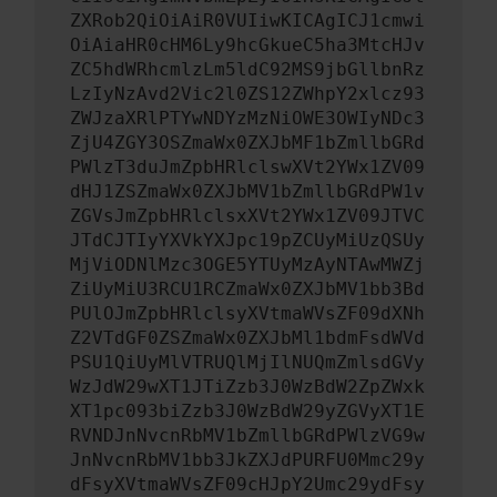
ZXRob2QiOiAiR0VUIiwKICAgICJ1cmwi
OiAiaHR0cHM6Ly9hcGkueC5ha3MtcHJv
ZC5hdWRhcmlzLm5ldC92MS9jbGllbnRz
LzIyNzAvd2Vic2l0ZS12ZWhpY2xlcz93
ZWJzaXRlPTYwNDYzMzNiOWE3OWIyNDc3
ZjU4ZGY3OSZmaWx0ZXJbMF1bZmllbGRd
PWlzT3duJmZpbHRlclswXVt2YWx1ZV09
dHJ1ZSZmaWx0ZXJbMV1bZmllbGRdPW1v
ZGVsJmZpbHRlclsxXVt2YWx1ZV09JTVC
JTdCJTIyYXVkYXJpc19pZCUyMiUzQSUy
MjViODNlMzc3OGE5YTUyMzAyNTAwMWZj
ZiUyMiU3RCU1RCZmaWx0ZXJbMV1bb3Bd
PUlOJmZpbHRlclsyXVtmaWVsZF09dXNh
Z2VTdGF0ZSZmaWx0ZXJbMl1bdmFsdWVd
PSU1QiUyMlVTRUQlMjIlNUQmZmlsdGVy
WzJdW29wXT1JTiZzb3J0WzBdW2ZpZWxk
XT1pc093biZzb3J0WzBdW29yZGVyXT1E
RVNDJnNvcnRbMV1bZmllbGRdPWlzVG9w
JnNvcnRbMV1bb3JkZXJdPURFU0Mmc29y
dFsyXVtmaWVsZF09cHJpY2Umc29ydFsy