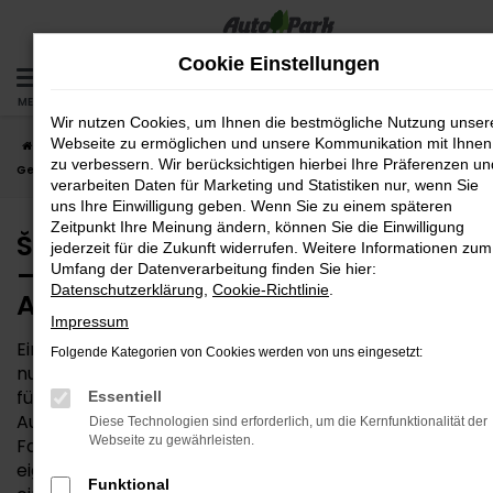
Zum
Hauptinhalt
Cookie Einstellungen
springen
MENÜ
Wir nutzen Cookies, um Ihnen die bestmögliche Nutzung unser
Webseite zu ermöglichen und unsere Kommunikation mit Ihnen
Startseite
Augsburg
Škoda
Škoda Kodiaq
Škoda Kodiaq
zu verbessern. Wir berücksichtigen hierbei Ihre Präferenzen un
Gebrauchtwagen – die günstige Lösung für Augsburg
verarbeiten Daten für Marketing und Statistiken nur, wenn Sie
uns Ihre Einwilligung geben. Wenn Sie zu einem späteren
Zeitpunkt Ihre Meinung ändern, können Sie die Einwilligung
Škoda Kodiaq Gebrauchtwagen
jederzeit für die Zukunft widerrufen. Weitere Informationen zum
– die günstige Lösung für
Umfang der Datenverarbeitung finden Sie hier:
Datenschutzerklärung
,
Cookie-Richtlinie
.
Augsburg
Impressum
Ein Škoda Kodiaq Gebrauchtwagen ist weit mehr als
Folgende Kategorien von Cookies werden von uns eingesetzt:
nur ein kostensparender Kompromiss. Wenn Sie sich
für dieses Modell entscheiden, erhalten Sie bei der
Essentiell
AutoPark GmbH ein komplett durchgechecktes
Diese Technologien sind erforderlich, um die Kernfunktionalität der
Webseite zu gewährleisten.
Fahrzeug in Bestform. Für Ihre Mobilität in Augsburg
eignet sich das Fahrzeug perfekt – den
Funktional