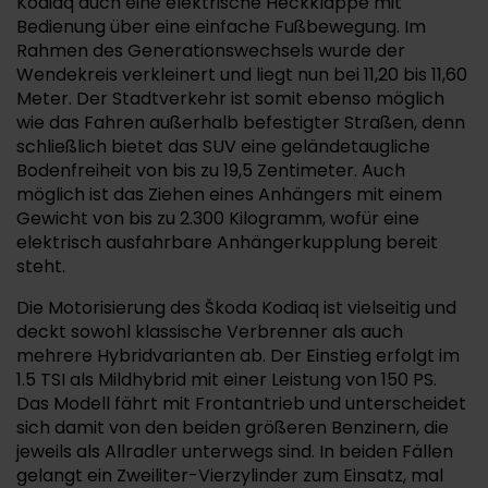
Kodiaq auch eine elektrische Heckklappe mit
Bedienung über eine einfache Fußbewegung. Im
Rahmen des Generationswechsels wurde der
Wendekreis verkleinert und liegt nun bei 11,20 bis 11,60
Meter. Der Stadtverkehr ist somit ebenso möglich
wie das Fahren außerhalb befestigter Straßen, denn
schließlich bietet das SUV eine geländetaugliche
Bodenfreiheit von bis zu 19,5 Zentimeter. Auch
möglich ist das Ziehen eines Anhängers mit einem
Gewicht von bis zu 2.300 Kilogramm, wofür eine
elektrisch ausfahrbare Anhängerkupplung bereit
steht.
Die Motorisierung des Škoda Kodiaq ist vielseitig und
deckt sowohl klassische Verbrenner als auch
mehrere Hybridvarianten ab. Der Einstieg erfolgt im
1.5 TSI als Mildhybrid mit einer Leistung von 150 PS.
Das Modell fährt mit Frontantrieb und unterscheidet
sich damit von den beiden größeren Benzinern, die
jeweils als Allradler unterwegs sind. In beiden Fällen
gelangt ein Zweiliter-Vierzylinder zum Einsatz, mal