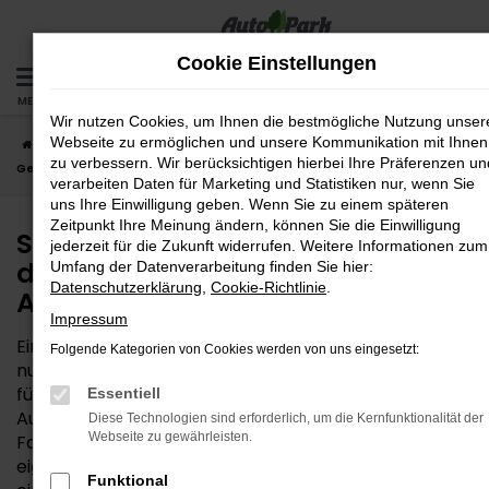
Zum
Hauptinhalt
Cookie Einstellungen
springen
MENÜ
Wir nutzen Cookies, um Ihnen die bestmögliche Nutzung unser
Webseite zu ermöglichen und unsere Kommunikation mit Ihnen
Startseite
Augsburg
Seat
Seat Arona
Seat Arona
zu verbessern. Wir berücksichtigen hierbei Ihre Präferenzen un
Gebrauchtwagen – die günstige Lösung für Augsburg
verarbeiten Daten für Marketing und Statistiken nur, wenn Sie
uns Ihre Einwilligung geben. Wenn Sie zu einem späteren
Zeitpunkt Ihre Meinung ändern, können Sie die Einwilligung
Seat Arona Gebrauchtwagen –
jederzeit für die Zukunft widerrufen. Weitere Informationen zum
die günstige Lösung für
Umfang der Datenverarbeitung finden Sie hier:
Datenschutzerklärung
,
Cookie-Richtlinie
.
Augsburg
Impressum
Ein Seat Arona Gebrauchtwagen ist weit mehr als
Folgende Kategorien von Cookies werden von uns eingesetzt:
nur ein kostensparender Kompromiss. Wenn Sie sich
für dieses Modell entscheiden, erhalten Sie bei der
Essentiell
AutoPark GmbH ein komplett durchgechecktes
Diese Technologien sind erforderlich, um die Kernfunktionalität der
Webseite zu gewährleisten.
Fahrzeug in Bestform. Für Ihre Mobilität in Augsburg
eignet sich das Fahrzeug perfekt – den
Funktional