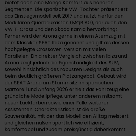
bietet doch eine Menge Komfort aus höheren
Segmenten. Die spanische VW-Tochter präsentiert
das Einstiegsmodell seit 2017 und nutzt hierfür den
Modularen Querbaukasten (MQB A0), der auch den
VW T-Cross und den Škoda Kamiq hervorbringt.
Ferner wird der Arona gerne in einem Atemzug mit
dem Klassiker SEAT Ibiza genannt und gilt als dessen
hochgelegte Crossover-Version mit vielen
Parallelen. Ein direkter Vergleich zwischen Ibiza und
Arona zeigt jedoch die Eigenständigkeit des SUV,
sowohl hinsichtlich des robusten Designs als auch
beim deutlich größeren Platzangebot. Gebaut wird
der SEAT Arona am Stammsitz im spanischen
Martorell und Anfang 2026 erhielt das Fahrzeug eine
gründliche Modellpflege, unter anderem mitsamt
neuer Lackfarben sowie einer Fülle weiterer
Assistenten. Charakteristisch ist die große
Souveränität, mit der das Modell den Alltag meistert
und gleichermaßen sportlich wie effizient,
komfortabel und zudem preisgünstig daherkommt.