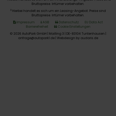
Bruttopreise. Irrtümer vorbehalten.
3
Hierbei handelt es sich um ein Leasing-Angebot. Preise sind
Bruttopreise. Irrtümer vorbehalten.
Impressum
AGB
Datenschutz
EU Data Act
Barrierefreiheit
Cookie Einstellungen
© 2026 AutoPark GmbH | Mailling 3 | DE-83104 Tuntenhausen |
anfrage@autopark1.de |
Webdesign by audaris.de