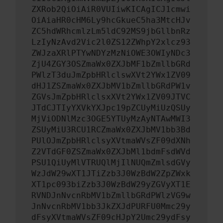
ZXRob2QiOiAiR0VUIiwKICAgICJ1cmwi
OiAiaHR0cHM6Ly9hcGkueC5ha3MtcHJv
ZC5hdWRhcmlzLm5ldC92MS9jbGllbnRz
LzIyNzAvd2Vic2l0ZS12ZWhpY2xlcz93
ZWJzaXRlPTYwNDYzMzNiOWE3OWIyNDc3
ZjU4ZGY3OSZmaWx0ZXJbMF1bZmllbGRd
PWlzT3duJmZpbHRlclswXVt2YWx1ZV09
dHJ1ZSZmaWx0ZXJbMV1bZmllbGRdPW1v
ZGVsJmZpbHRlclsxXVt2YWx1ZV09JTVC
JTdCJTIyYXVkYXJpc19pZCUyMiUzQSUy
MjViODNlMzc3OGE5YTUyMzAyNTAwMWI3
ZSUyMiU3RCU1RCZmaWx0ZXJbMV1bb3Bd
PUlOJmZpbHRlclsyXVtmaWVsZF09dXNh
Z2VTdGF0ZSZmaWx0ZXJbMl1bdmFsdWVd
PSU1QiUyMlVTRUQlMjIlNUQmZmlsdGVy
WzJdW29wXT1JTiZzb3J0WzBdW2ZpZWxk
XT1pc093biZzb3J0WzBdW29yZGVyXT1E
RVNDJnNvcnRbMV1bZmllbGRdPWlzVG9w
JnNvcnRbMV1bb3JkZXJdPURFU0Mmc29y
dFsyXVtmaWVsZF09cHJpY2Umc29ydFsy