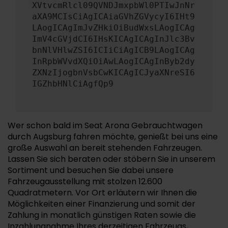
XVtvcmRlcl09QVNDJmxpbWl0PTIwJnNr
aXA9MCIsCiAgICAiaGVhZGVycyI6IHt9
LAogICAgImJvZHkiOiBudWxsLAogICAg
ImV4cGVjdCI6IHsKICAgICAgInJlc3Bv
bnNlVHlwZSI6ICIiCiAgICB9LAogICAg
InRpbWVvdXQiOiAwLAogICAgInByb2dy
ZXNzIjogbnVsbCwKICAgICJyaXNreSI6
IGZhbHNlCiAgfQp9
Wer schon bald im Seat Arona Gebrauchtwagen
durch Augsburg fahren möchte, genießt bei uns eine
große Auswahl an bereit stehenden Fahrzeugen.
Lassen Sie sich beraten oder stöbern Sie in unserem
Sortiment und besuchen Sie dabei unsere
Fahrzeugausstellung mit stolzen 12.600
Quadratmetern. Vor Ort erläutern wir Ihnen die
Möglichkeiten einer Finanzierung und somit der
Zahlung in monatlich günstigen Raten sowie die
Inzahlungnahme Ihres derzeitigen Fahrzeugs,