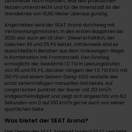
Zentimeter hoch montiert, was den praktischen
Nutzen unterstreicht und für die Innenstadt ist der
Wendekreis von 10,60 Meter überaus günstig.
Angetrieben wird der SEAT Arona durchweg mit
Verbrennungsmotoren. In den ersten Baujahren bis
2020 war auch ein 1,6 Liter- Diesel erhältlich, der
zwischen 95 und 115 PS leistet, mittlerweile sind es
ausschließlich Benziner aus dem Volkswagen-Regal
in Kombination mit Frontantrieb. Den Einstieg
ermöglicht der bewährte 1.0 TSI in Leistungsstufen
von 95 und 115 PS, darüber rangiert der 1.5 TSI EVO mit
150 PS und einem Sieben-Gang-DSG anstelle des
sonst serienmäßigen manuellen Getriebes. Auf
Langstrecken punktet der Iberer mit 212 km/h
Endgeschwindigkeit und zeigt sich angesichts von 8,2
Sekunden von 0 auf 100 km/h gerne auch von seiner
sportlichen Seite.
Was bietet der SEAT Arona?
Das Design des SEAT Arona ist typisch SEAT und hebt