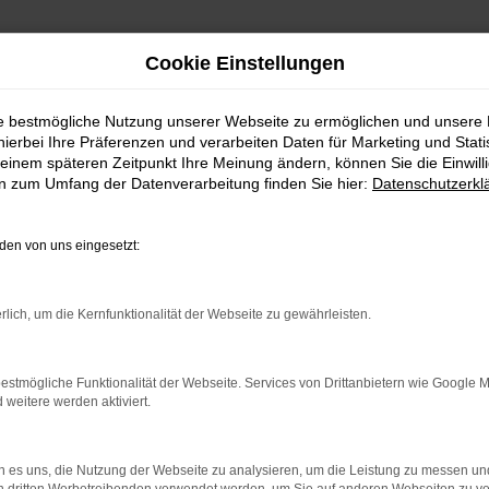
Cookie Einstellungen
ie bestmögliche Nutzung unserer Webseite zu ermöglichen und unsere
hierbei Ihre Präferenzen und verarbeiten Daten für Marketing und Stati
einem späteren Zeitpunkt Ihre Meinung ändern, können Sie die Einwillig
en zum Umfang der Datenverarbeitung finden Sie hier:
Datenschutzerkl
en von uns eingesetzt:
n!
rlich, um die Kernfunktionalität der Webseite zu gewährleisten.
 eine große Auswahl an sofort verfügbaren Neu- und Geb
einwagen, einem geräumigen Familienauto oder einem spo
estmögliche Funktionalität der Webseite. Services von Drittanbietern wie Google 
eitere werden aktiviert.
 es uns, die Nutzung der Webseite zu analysieren, um die Leistung zu messen u