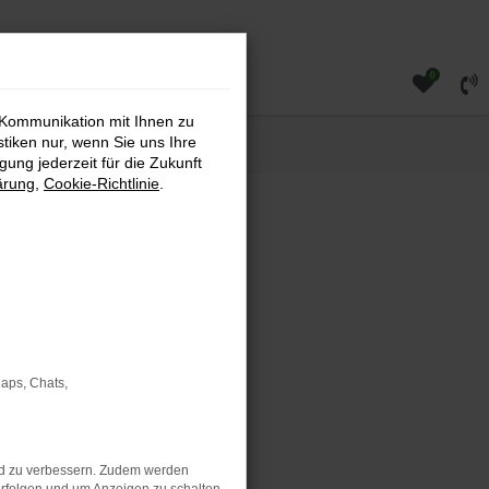
0
 Kommunikation mit Ihnen zu
stiken nur, wenn Sie uns Ihre
ung jederzeit für die Zukunft
ärung
,
Cookie-Richtlinie
.
rauchtwagen direkt bei uns
rtlichen SUV suchen – bei
Maps, Chats,
nd zu verbessern. Zudem werden