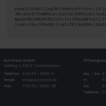
ewogICJuYW1lIjogIk5ldHdvcmtFcnJvciIsCi
3MtcHJvZC5hdWRhcmlzLm5ldC92MS9jbGllbnR
NpdGU9NjA0NjMzM2I5YTc5YjI0NzdmNThkZjc5
icmVzcG9uc2VUeXBlIjogIiIKICAgIH0sCiAgI
AutoPark GmbH
Öffnungszei
Mailling 3, 83104 Tuntenhausen
Telefon:
0 80 65 / 9068-0
Mo. - Do.
8:
Email:
info@autopark1.de
Fr.
8:
Fax:
0 80 65 / 9068-28
Sa.
9:
Telefon:
0