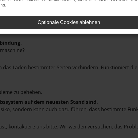
on dritten Werbetreibenden verwendet werden, um Sie auf anderen Webseiten zu ve
ind.
Optionale Cookies ablehnen
rbindung.
hmaschine?
das Laden bestimmter Seiten verhindern. Funktioniert die
bleme zu beheben.
iebssystem auf dem neuesten Stand sind.
tsrisiko, sondern kann auch dazu führen, dass bestimmte Fun
st, kontaktiere uns bitte. Wir werden versuchen, das Prob