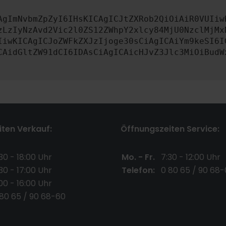
AgImNvbmZpZyI6IHsKICAgICJtZXRob2QiOiAiR0VUIiw
zLzIyNzAvd2Vic2l0ZS12ZWhpY2xlcy84MjU0NzclMjMx
IiwKICAgICJoZWFkZXJzIjoge30sCiAgICAiYm9keSI6I
CAidGltZW91dCI6IDAsCiAgICAicHJvZ3Jlc3MiOiBudW
ten Verkauf:
Öffnungszeiten Service:
30 - 18:00 Uhr
Mo. - Fr.
7:30 - 12:00 Uhr
30 - 17:00 Uhr
Telefon:
0 80 65 / 90 68-
00 - 16:00 Uhr
 80 65 / 90 68-60