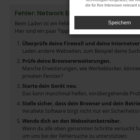
Technologien eingesetzt, die v
die für Ihre Interessen relevant s
Fehler: Network Error
Beim Laden ist ein Fehler aufgetreten.
Speichern
Hier sind ein paar Tipps, die dir helfen können:
Überprüfe deine Firewall und deine Internetve
Laden andere Webseiten, zum Beispiel deine Suc
Prüfe deine Browsererweiterungen.
Manche Erweiterungen, wie Werbeblocker, können 
privaten Fenster?
Starte dein Gerät neu.
Das kann manchmal helfen, vorübergehende Pro
Stelle sicher, dass dein Browser und dein Betr
Veraltete Software birgt nicht nur ein Sicherhei
Wende dich an den Webseitenbetreiber.
Wenn du alle oben genannten Schritte versucht ha
um uns bei der Fehlersuche zu unterstützen: