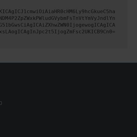
KICAgICJ1cmwiOiAiaHR0cHM6Ly9hcGkueC5ha
NDM4P2ZpZWxkPWludGVybmFsTnVtYmVyJndlYn
G51bGwsCiAgICAiZXhwZWN0IjogewogICAgICA
xsLAogICAgInJpc2t5IjogZmFsc2UKICB9Cn0=
0