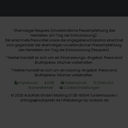
Ehemaliger Neupreis (Unverbindliche Preisempfehlung des
1
Herstellers am Tag der Erstzulassung).
Der errechnete Preisvorteil sowie die angegebene Ersparnis errechnet
sich gegenüber der ehemaligen unverbindlichen Preisempfehlung
des Herstellers am Tag der Erstzulassung (Neupreis).
2
Hierbei handelt es sich um ein Finanzierungs-Angebot. Preise sind
Bruttopreise. Irrtümer vorbehalten.
3
Hierbei handelt es sich um ein Leasing-Angebot. Preise sind
Bruttopreise. Irrtümer vorbehalten.
Impressum
AGB
Datenschutz
EU Data Act
Barrierefreiheit
Cookie Einstellungen
© 2026 AutoPark GmbH | Mailling 3 | DE-83104 Tuntenhausen |
anfrage@autopark1.de |
Webdesign by audaris.de