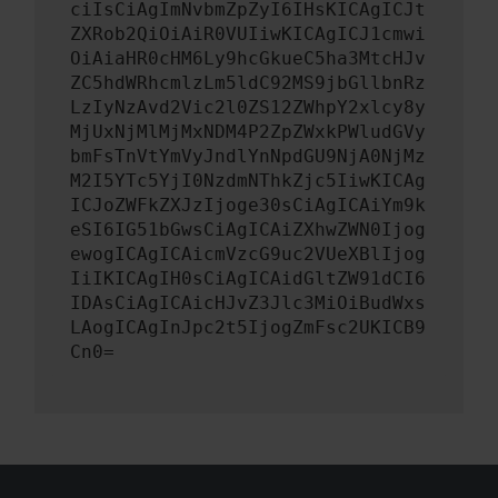
ciIsCiAgImNvbmZpZyI6IHsKICAgICJt
ZXRob2QiOiAiR0VUIiwKICAgICJ1cmwi
OiAiaHR0cHM6Ly9hcGkueC5ha3MtcHJv
ZC5hdWRhcmlzLm5ldC92MS9jbGllbnRz
LzIyNzAvd2Vic2l0ZS12ZWhpY2xlcy8y
MjUxNjMlMjMxNDM4P2ZpZWxkPWludGVy
bmFsTnVtYmVyJndlYnNpdGU9NjA0NjMz
M2I5YTc5YjI0NzdmNThkZjc5IiwKICAg
ICJoZWFkZXJzIjoge30sCiAgICAiYm9k
eSI6IG51bGwsCiAgICAiZXhwZWN0Ijog
ewogICAgICAicmVzcG9uc2VUeXBlIjog
IiIKICAgIH0sCiAgICAidGltZW91dCI6
IDAsCiAgICAicHJvZ3Jlc3MiOiBudWxs
LAogICAgInJpc2t5IjogZmFsc2UKICB9
Cn0=