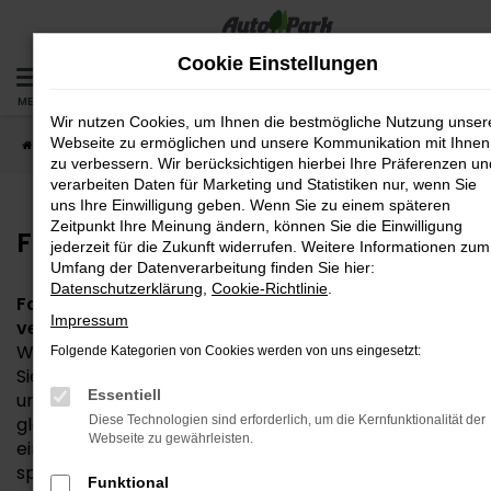
Zum
Hauptinhalt
Cookie Einstellungen
springen
MENÜ
Wir nutzen Cookies, um Ihnen die bestmögliche Nutzung unser
Webseite zu ermöglichen und unsere Kommunikation mit Ihnen
Startseite
Fahrzeuge
Fahrzeug-Bestand
zu verbessern. Wir berücksichtigen hierbei Ihre Präferenzen un
verarbeiten Daten für Marketing und Statistiken nur, wenn Sie
uns Ihre Einwilligung geben. Wenn Sie zu einem späteren
Zeitpunkt Ihre Meinung ändern, können Sie die Einwilligung
Fahrzeug-Bestand
jederzeit für die Zukunft widerrufen. Weitere Informationen zum
Umfang der Datenverarbeitung finden Sie hier:
Datenschutzerklärung
,
Cookie-Richtlinie
.
Fahrzeuge vor Ort – entdecken, vergleichen,
Impressum
verlieben!
Willkommen in unserer Fahrzeugbörse! Hier finden
Folgende Kategorien von Cookies werden von uns eingesetzt:
Sie eine große Auswahl an sofort verfügbaren Neu-
Essentiell
und Gebrauchtwagen direkt bei uns vor Ort. Ganz
gleich, ob Sie nach einem sparsamen Kleinwagen,
Diese Technologien sind erforderlich, um die Kernfunktionalität der
Webseite zu gewährleisten.
einem geräumigen Familienauto oder einem
sportlichen SUV suchen – bei uns werden Sie fündig.
Funktional