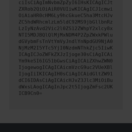
ciIsCiAgImNvbmZpZyI6IHsKICAgICJt
ZXRob2QiOiAiR0VUIiwKICAgICJ1cmwi
OiAiaHR0cHM6Ly9hcGkueC5ha3MtcHJv
ZC5hdWRhcmlzLm5ldC92MS9jbGllbnRz
LzIyNzAvd2Vic2l0ZS12ZWhpY2xlcy8x
NTI5MDJBQlQlMjMxNDM4P2ZpZWxkPWlu
dGVybmFsTnVtYmVyJndlYnNpdGU9NjA0
NjMzM2I5YTc5YjI0NzdmNThkZjc5IiwK
ICAgICJoZWFkZXJzIjoge30sCiAgICAi
Ym9keSI6IG51bGwsCiAgICAiZXhwZWN0
IjogewogICAgICAicmVzcG9uc2VUeXBl
IjogIiIKICAgIH0sCiAgICAidGltZW91
dCI6IDAsCiAgICAicHJvZ3Jlc3MiOiBu
dWxsLAogICAgInJpc2t5IjogZmFsc2UK
ICB9Cn0=