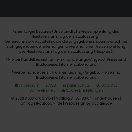
Ehemaliger Neupreis (Unverbindliche Preisempfehlung des
1
Herstellers am Tag der Erstzulassung).
Der errechnete Preisvorteil sowie die angegebene Ersparnis errechnet
sich gegenüber der ehemaligen unverbindlichen Preisempfehlung
des Herstellers am Tag der Erstzulassung (Neupreis).
2
Hierbei handelt es sich um ein Finanzierungs-Angebot. Preise sind
Bruttopreise. Irrtümer vorbehalten.
3
Hierbei handelt es sich um ein Leasing-Angebot. Preise sind
Bruttopreise. Irrtümer vorbehalten.
Impressum
AGB
Datenschutz
EU Data Act
Barrierefreiheit
Cookie Einstellungen
© 2026 AutoPark GmbH | Mailling 3 | DE-83104 Tuntenhausen |
anfrage@autopark1.de |
Webdesign by audaris.de