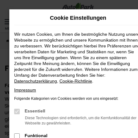
Zum
Hauptinhalt
Cookie Einstellungen
springen
MENÜ
Wir nutzen Cookies, um Ihnen die bestmögliche Nutzung unser
Webseite zu ermöglichen und unsere Kommunikation mit Ihnen
Startseite
Fahrzeuge
Fahrzeug-Bestand
zu verbessern. Wir berücksichtigen hierbei Ihre Präferenzen un
verarbeiten Daten für Marketing und Statistiken nur, wenn Sie
uns Ihre Einwilligung geben. Wenn Sie zu einem späteren
Zeitpunkt Ihre Meinung ändern, können Sie die Einwilligung
Fahrzeug-Bestand
jederzeit für die Zukunft widerrufen. Weitere Informationen zum
Umfang der Datenverarbeitung finden Sie hier:
Datenschutzerklärung
,
Cookie-Richtlinie
.
Fahrzeuge vor Ort – entdecken, vergleichen,
Impressum
verlieben!
Willkommen in unserer Fahrzeugbörse! Hier finden
Folgende Kategorien von Cookies werden von uns eingesetzt:
Sie eine große Auswahl an sofort verfügbaren Neu-
Essentiell
und Gebrauchtwagen direkt bei uns vor Ort. Ganz
gleich, ob Sie nach einem sparsamen Kleinwagen,
Diese Technologien sind erforderlich, um die Kernfunktionalität der
Webseite zu gewährleisten.
einem geräumigen Familienauto oder einem
sportlichen SUV suchen – bei uns werden Sie fündig.
Funktional