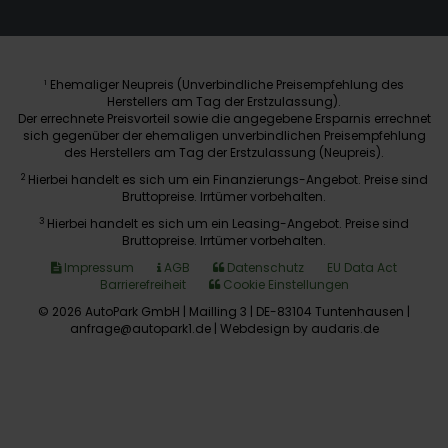
Ehemaliger Neupreis (Unverbindliche Preisempfehlung des
1
Herstellers am Tag der Erstzulassung).
Der errechnete Preisvorteil sowie die angegebene Ersparnis errechnet
sich gegenüber der ehemaligen unverbindlichen Preisempfehlung
des Herstellers am Tag der Erstzulassung (Neupreis).
2
Hierbei handelt es sich um ein Finanzierungs-Angebot. Preise sind
Bruttopreise. Irrtümer vorbehalten.
3
Hierbei handelt es sich um ein Leasing-Angebot. Preise sind
Bruttopreise. Irrtümer vorbehalten.
Impressum
AGB
Datenschutz
EU Data Act
Barrierefreiheit
Cookie Einstellungen
© 2026 AutoPark GmbH | Mailling 3 | DE-83104 Tuntenhausen |
anfrage@autopark1.de |
Webdesign by audaris.de