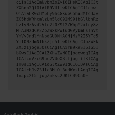
ciIsCiAgImNvbmZpZyI6IHsKICAgICJt
ZXRob2QiOiAiR0VUIiwKICAgICJ1cmwi
OiAiaHR0cHM6Ly9hcGkueC5ha3MtcHJv
ZC5hdWRhcmlzLm5ldC92MS9jbGllbnRz
LzIyNzAvd2Vic2l0ZS12ZWhpY2xlcy8z
MTA3MzdCP2ZpZWxkPWludGVybmFsTnVt
YmVyJndlYnNpdGU9NjA0NjMzM2I5YTc5
YjI0NzdmNThkZjc5IiwKICAgICJoZWFk
ZXJzIjoge30sCiAgICAiYm9keSI6IG51
bGwsCiAgICAiZXhwZWN0IjogewogICAg
ICAicmVzcG9uc2VUeXBlIjogIiIKICAg
IH0sCiAgICAidGltZW91dCI6IDAsCiAg
ICAicHJvZ3Jlc3MiOiBudWxsLAogICAg
InJpc2t5IjogZmFsc2UKICB9Cn0=
AutoPark GmbH