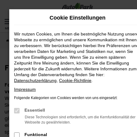
Zum
Hauptinhalt
Cookie Einstellungen
springen
MENÜ
Wir nutzen Cookies, um Ihnen die bestmögliche Nutzung unser
Webseite zu ermöglichen und unsere Kommunikation mit Ihnen
Startseite
Fahrzeuge
Fahrzeug-Bestand
zu verbessern. Wir berücksichtigen hierbei Ihre Präferenzen un
verarbeiten Daten für Marketing und Statistiken nur, wenn Sie
uns Ihre Einwilligung geben. Wenn Sie zu einem späteren
Zeitpunkt Ihre Meinung ändern, können Sie die Einwilligung
Fahrzeug-Bestand
jederzeit für die Zukunft widerrufen. Weitere Informationen zum
Umfang der Datenverarbeitung finden Sie hier:
Datenschutzerklärung
,
Cookie-Richtlinie
.
Fahrzeuge vor Ort – entdecken, vergleichen,
Impressum
verlieben!
Willkommen in unserer Fahrzeugbörse! Hier finden
Folgende Kategorien von Cookies werden von uns eingesetzt:
Sie eine große Auswahl an sofort verfügbaren Neu-
Essentiell
und Gebrauchtwagen direkt bei uns vor Ort. Ganz
gleich, ob Sie nach einem sparsamen Kleinwagen,
Diese Technologien sind erforderlich, um die Kernfunktionalität der
Webseite zu gewährleisten.
einem geräumigen Familienauto oder einem
sportlichen SUV suchen – bei uns werden Sie fündig.
Funktional