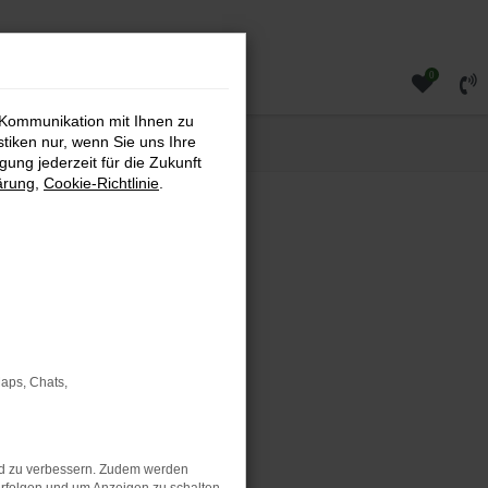
0
 Kommunikation mit Ihnen zu
stiken nur, wenn Sie uns Ihre
ung jederzeit für die Zukunft
ärung
,
Cookie-Richtlinie
.
rauchtwagen direkt bei uns
rtlichen SUV suchen – bei
Maps, Chats,
nd zu verbessern. Zudem werden