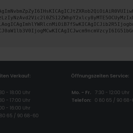
AgImNvbmZpZyI6IHsKICAgICJtZXRob2QiOiAiR0VUIiw
zLzIyNzAvd2Vic2l0ZS12ZWhpY2xlcy8yMTE5OCUyMzIx
LAogICAgImhlYWRlcnMiOiB7fSwKICAgICJib2R5Ijogb
CJ0aW1lb3V0IjogMCwKICAgICJwcm9ncmVzcyI6IG51bG
ten Verkauf:
Öffnungszeiten Service:
30 - 18:00 Uhr
Mo. - Fr.
7:30 - 12:00 Uhr
30 - 17:00 Uhr
Telefon:
0 80 65 / 90 68-
00 - 16:00 Uhr
 80 65 / 90 68-60