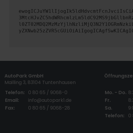
ewogICJuYW1lIjogIk5ldHdvcmtFcnJvciIsCi
3MtcHJvZC5hdWRhcmlzLm5ldC92MS9jbGllbnR
l0ZT02MDQ2MzMzYjlhNzliMjQ3N2Y1OGRmNzki
yZXNwb25zZVR5cGUiOiAiIgogICAgfSwKICAgI
AutoPark GmbH
Öffnungszei
Mailling 3, 83104 Tuntenhausen
Telefon:
0 80 65 / 9068-0
Mo. - Do.
8:
Email:
info@autopark1.de
Fr.
8:
Fax:
0 80 65 / 9068-28
Sa.
9:
Telefon:
0