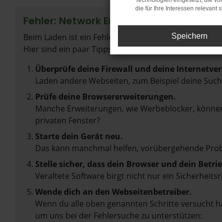
Technologien eingesetzt, die v
die für Ihre Interessen relevant s
Fehler: Network Error
Beim Laden ist ein Fehler aufgetreten.
Speichern
Hier sind ein paar Tipps, die dir helfen können:
Überprüfe deine Firewall und deine Internetve
Laden andere Webseiten, zum Beispiel deine Suc
Prüfe deine Browsererweiterungen.
Manche Erweiterungen, wie Werbeblocker, können 
privaten Fenster?
Starte dein Gerät neu.
Das kann manchmal helfen, vorübergehende Pro
Stelle sicher, dass dein Browser und dein Betr
Veraltete Software birgt nicht nur ein Sicherhei
Wende dich an den Webseitenbetreiber.
Wenn du alle oben genannten Schritte versucht ha
um uns bei der Fehlersuche zu unterstützen: