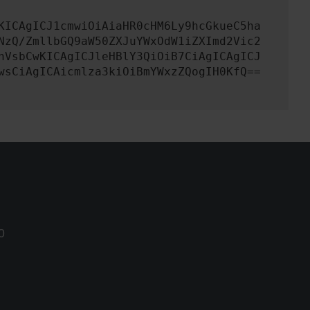
KICAgICJ1cmwiOiAiaHR0cHM6Ly9hcGkueC5ha
NzQ/ZmllbGQ9aW50ZXJuYWxOdW1iZXImd2Vic2
nVsbCwKICAgICJleHBlY3QiOiB7CiAgICAgICJ
wsCiAgICAicmlza3kiOiBmYWxzZQogIH0KfQ==
0