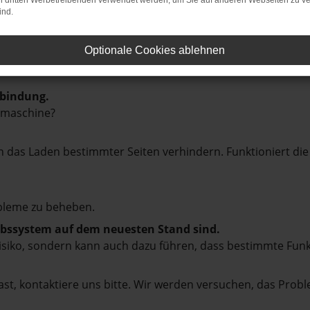
on dritten Werbetreibenden verwendet werden, um Sie auf anderen Webseiten zu ve
ind.
Optionale Cookies ablehnen
rbindung.
hmaschine?
das Laden bestimmter Seiten verhindern. Funktioniert die
bleme zu beheben.
iebssystem auf dem neuesten Stand sind.
tsrisiko, sondern kann auch dazu führen, dass bestimmte Fun
st, kontaktiere uns bitte. Wir werden versuchen, das Prob