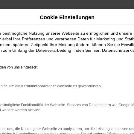
Cookie Einstellungen
ie bestmögliche Nutzung unserer Webseite zu ermöglichen und unsere
hierbei Ihre Präferenzen und verarbeiten Daten für Marketing und Stati
einem späteren Zeitpunkt Ihre Meinung ändern, können Sie die Einwillig
en zum Umfang der Datenverarbeitung finden Sie hier:
Datenschutzerkl
en von uns eingesetzt:
n!
rlich, um die Kernfunktionalität der Webseite zu gewährleisten.
 eine große Auswahl an sofort verfügbaren Neu- und Geb
einwagen, einem geräumigen Familienauto oder einem spo
estmögliche Funktionalität der Webseite. Services von Drittanbietern wie Google 
eitere werden aktiviert.
 es uns, die Nutzung der Webseite zu analysieren, um die Leistung zu messen u