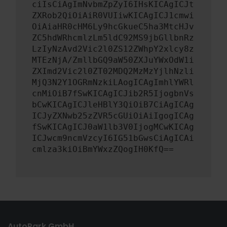
ciIsCiAgImNvbmZpZyI6IHsKICAgICJt
ZXRob2QiOiAiR0VUIiwKICAgICJ1cmwi
OiAiaHR0cHM6Ly9hcGkueC5ha3MtcHJv
ZC5hdWRhcmlzLm5ldC92MS9jbGllbnRz
LzIyNzAvd2Vic2l0ZS12ZWhpY2xlcy8z
MTEzNjA/ZmllbGQ9aW50ZXJuYWxOdW1i
ZXImd2Vic2l0ZT02MDQ2MzMzYjlhNzli
MjQ3N2Y1OGRmNzkiLAogICAgImhlYWRl
cnMiOiB7fSwKICAgICJib2R5IjogbnVs
bCwKICAgICJleHBlY3QiOiB7CiAgICAg
ICJyZXNwb25zZVR5cGUiOiAiIgogICAg
fSwKICAgICJ0aW1lb3V0IjogMCwKICAg
ICJwcm9ncmVzcyI6IG51bGwsCiAgICAi
cmlza3kiOiBmYWxzZQogIH0KfQ==
AutoPark GmbH