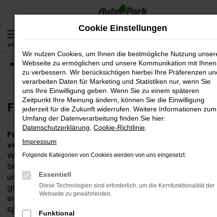
Zum
Hauptinhalt
Cookie Einstellungen
springen
MENÜ
Wir nutzen Cookies, um Ihnen die bestmögliche Nutzung unser
Webseite zu ermöglichen und unsere Kommunikation mit Ihnen
Startseite
Fahrzeuge
Fahrzeug-Bestand
zu verbessern. Wir berücksichtigen hierbei Ihre Präferenzen un
verarbeiten Daten für Marketing und Statistiken nur, wenn Sie
uns Ihre Einwilligung geben. Wenn Sie zu einem späteren
Zeitpunkt Ihre Meinung ändern, können Sie die Einwilligung
Fahrzeug-Bestand
jederzeit für die Zukunft widerrufen. Weitere Informationen zum
Umfang der Datenverarbeitung finden Sie hier:
Datenschutzerklärung
,
Cookie-Richtlinie
.
Fahrzeuge vor Ort – entdecken, vergleichen,
Impressum
verlieben!
Willkommen in unserer Fahrzeugbörse! Hier finden
Folgende Kategorien von Cookies werden von uns eingesetzt:
Sie eine große Auswahl an sofort verfügbaren Neu-
Essentiell
und Gebrauchtwagen direkt bei uns vor Ort. Ganz
gleich, ob Sie nach einem sparsamen Kleinwagen,
Diese Technologien sind erforderlich, um die Kernfunktionalität der
Webseite zu gewährleisten.
einem geräumigen Familienauto oder einem
sportlichen SUV suchen – bei uns werden Sie fündig.
Funktional