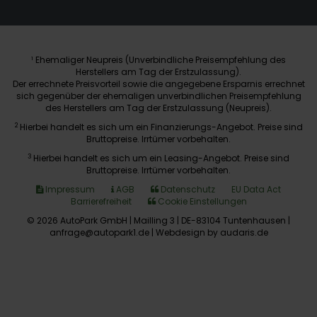
Ehemaliger Neupreis (Unverbindliche Preisempfehlung des
1
Herstellers am Tag der Erstzulassung).
Der errechnete Preisvorteil sowie die angegebene Ersparnis errechnet
sich gegenüber der ehemaligen unverbindlichen Preisempfehlung
des Herstellers am Tag der Erstzulassung (Neupreis).
2
Hierbei handelt es sich um ein Finanzierungs-Angebot. Preise sind
Bruttopreise. Irrtümer vorbehalten.
3
Hierbei handelt es sich um ein Leasing-Angebot. Preise sind
Bruttopreise. Irrtümer vorbehalten.
Impressum
AGB
Datenschutz
EU Data Act
Barrierefreiheit
Cookie Einstellungen
© 2026 AutoPark GmbH | Mailling 3 | DE-83104 Tuntenhausen |
anfrage@autopark1.de |
Webdesign by audaris.de