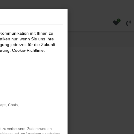
0
 Kommunikation mit Ihnen zu
stiken nur, wenn Sie uns Ihre
ung jederzeit für die Zukunft
ärung
,
Cookie-Richtlinie
.
rauchtwagen direkt bei uns
rtlichen SUV suchen – bei
Maps, Chats,
nd zu verbessern. Zudem werden