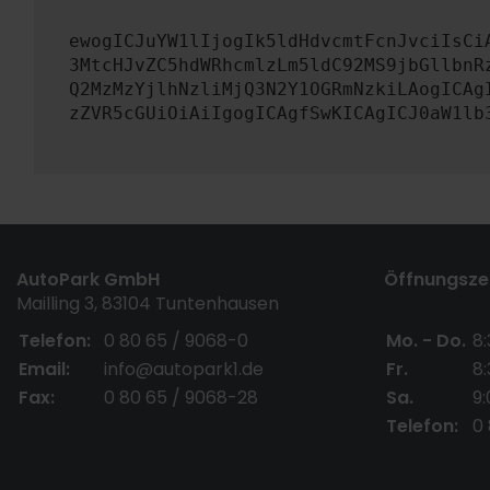
ewogICJuYW1lIjogIk5ldHdvcmtFcnJvciIsCi
3MtcHJvZC5hdWRhcmlzLm5ldC92MS9jbGllbnR
Q2MzMzYjlhNzliMjQ3N2Y1OGRmNzkiLAogICAg
zZVR5cGUiOiAiIgogICAgfSwKICAgICJ0aW1lb
AutoPark GmbH
Öffnungszei
Mailling 3, 83104 Tuntenhausen
Telefon:
0 80 65 / 9068-0
Mo. - Do.
8:
Email:
info@autopark1.de
Fr.
8:
Fax:
0 80 65 / 9068-28
Sa.
9:
Telefon:
0