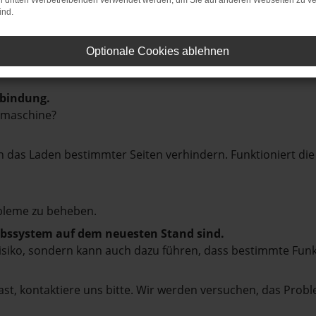
on dritten Werbetreibenden verwendet werden, um Sie auf anderen Webseiten zu ve
ind.
Optionale Cookies ablehnen
rbindung.
hmaschine?
das Laden bestimmter Seiten verhindern. Funktioniert die
bleme zu beheben.
iebssystem auf dem neuesten Stand sind.
tsrisiko, sondern kann auch dazu führen, dass bestimmte Fun
st, kontaktiere uns bitte. Wir werden versuchen, das Prob