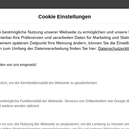
Cookie Einstellungen
ie bestmögliche Nutzung unserer Webseite zu ermöglichen und unsere
hierbei Ihre Präferenzen und verarbeiten Daten für Marketing und Stati
einem späteren Zeitpunkt Ihre Meinung ändern, können Sie die Einwillig
en zum Umfang der Datenverarbeitung finden Sie hier:
Datenschutzerkl
en von uns eingesetzt:
n!
rlich, um die Kernfunktionalität der Webseite zu gewährleisten.
 eine große Auswahl an sofort verfügbaren Neu- und Geb
einwagen, einem geräumigen Familienauto oder einem spo
estmögliche Funktionalität der Webseite. Services von Drittanbietern wie Google 
eitere werden aktiviert.
 es uns, die Nutzung der Webseite zu analysieren, um die Leistung zu messen u