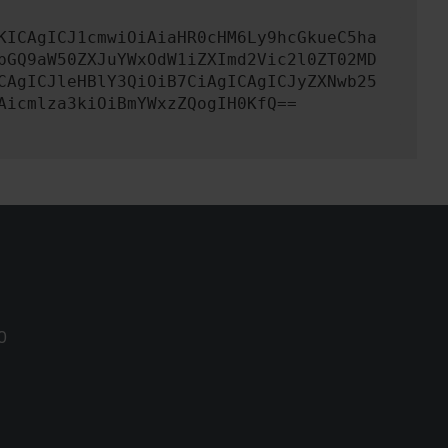
KICAgICJ1cmwiOiAiaHR0cHM6Ly9hcGkueC5ha
bGQ9aW50ZXJuYWxOdW1iZXImd2Vic2l0ZT02MD
CAgICJleHBlY3QiOiB7CiAgICAgICJyZXNwb25
Aicmlza3kiOiBmYWxzZQogIH0KfQ==
0