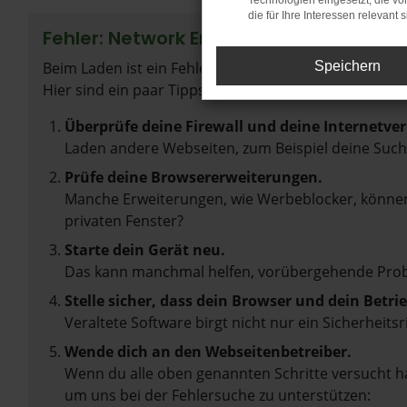
Technologien eingesetzt, die v
die für Ihre Interessen relevant s
Fehler: Network Error
Beim Laden ist ein Fehler aufgetreten.
Speichern
Hier sind ein paar Tipps, die dir helfen können:
Überprüfe deine Firewall und deine Internetve
Laden andere Webseiten, zum Beispiel deine Suc
Prüfe deine Browsererweiterungen.
Manche Erweiterungen, wie Werbeblocker, können 
privaten Fenster?
Starte dein Gerät neu.
Das kann manchmal helfen, vorübergehende Pro
Stelle sicher, dass dein Browser und dein Betr
Veraltete Software birgt nicht nur ein Sicherhei
Wende dich an den Webseitenbetreiber.
Wenn du alle oben genannten Schritte versucht ha
um uns bei der Fehlersuche zu unterstützen: