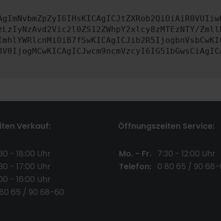
AgImNvbmZpZyI6IHsKICAgICJtZXRob2QiOiAiR0VUIiw
zLzIyNzAvd2Vic2l0ZS12ZWhpY2xlcy8zMTEzNTY/Zmll
ImhlYWRlcnMiOiB7fSwKICAgICJib2R5IjogbnVsbCwKI
3V0IjogMCwKICAgICJwcm9ncmVzcyI6IG51bGwsCiAgIC
ten Verkauf:
Öffnungszeiten Service:
30 - 18:00 Uhr
Mo. - Fr.
7:30 - 12:00 Uhr
30 - 17:00 Uhr
Telefon:
0 80 65 / 90 68-
00 - 16:00 Uhr
 80 65 / 90 68-60