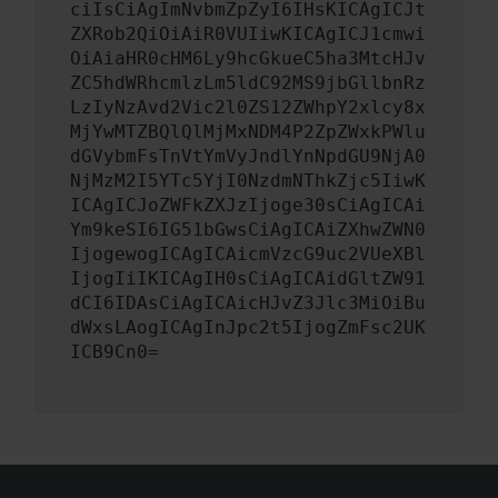
ciIsCiAgImNvbmZpZyI6IHsKICAgICJt
ZXRob2QiOiAiR0VUIiwKICAgICJ1cmwi
OiAiaHR0cHM6Ly9hcGkueC5ha3MtcHJv
ZC5hdWRhcmlzLm5ldC92MS9jbGllbnRz
LzIyNzAvd2Vic2l0ZS12ZWhpY2xlcy8x
MjYwMTZBQlQlMjMxNDM4P2ZpZWxkPWlu
dGVybmFsTnVtYmVyJndlYnNpdGU9NjA0
NjMzM2I5YTc5YjI0NzdmNThkZjc5IiwK
ICAgICJoZWFkZXJzIjoge30sCiAgICAi
Ym9keSI6IG51bGwsCiAgICAiZXhwZWN0
IjogewogICAgICAicmVzcG9uc2VUeXBl
IjogIiIKICAgIH0sCiAgICAidGltZW91
dCI6IDAsCiAgICAicHJvZ3Jlc3MiOiBu
dWxsLAogICAgInJpc2t5IjogZmFsc2UK
ICB9Cn0=