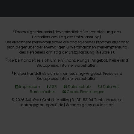
Ehemaliger Neupreis (Unverbindliche Preisempfehlung des
1
Herstellers am Tag der Erstzulassung).
Der errechnete Preisvorteil sowie die angegebene Ersparnis errechnet
sich gegenüber der ehemaligen unverbindlichen Preisempfehlung
des Herstellers am Tag der Erstzulassung (Neupreis).
2
Hierbei handelt es sich um ein Finanzierungs-Angebot. Preise sind
Bruttopreise. Irrtümer vorbehalten.
3
Hierbei handelt es sich um ein Leasing-Angebot. Preise sind
Bruttopreise. Irrtümer vorbehalten.
Impressum
AGB
Datenschutz
EU Data Act
Barrierefreiheit
Cookie Einstellungen
© 2026 AutoPark GmbH | Mailling 3 | DE-83104 Tuntenhausen |
anfrage@autopark1.de |
Webdesign by audaris.de