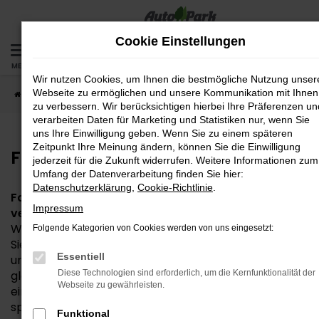
Zum
Hauptinhalt
Cookie Einstellungen
springen
MENÜ
Wir nutzen Cookies, um Ihnen die bestmögliche Nutzung unser
Webseite zu ermöglichen und unsere Kommunikation mit Ihnen
Startseite
Fahrzeuge
Fahrzeug-Bestand
zu verbessern. Wir berücksichtigen hierbei Ihre Präferenzen un
verarbeiten Daten für Marketing und Statistiken nur, wenn Sie
uns Ihre Einwilligung geben. Wenn Sie zu einem späteren
Zeitpunkt Ihre Meinung ändern, können Sie die Einwilligung
Fahrzeug-Bestand
jederzeit für die Zukunft widerrufen. Weitere Informationen zum
Umfang der Datenverarbeitung finden Sie hier:
Datenschutzerklärung
,
Cookie-Richtlinie
.
Fahrzeuge vor Ort – entdecken, vergleichen,
Impressum
verlieben!
Willkommen in unserer Fahrzeugbörse! Hier finden
Folgende Kategorien von Cookies werden von uns eingesetzt:
Sie eine große Auswahl an sofort verfügbaren Neu-
Essentiell
und Gebrauchtwagen direkt bei uns vor Ort. Ganz
gleich, ob Sie nach einem sparsamen Kleinwagen,
Diese Technologien sind erforderlich, um die Kernfunktionalität der
Webseite zu gewährleisten.
einem geräumigen Familienauto oder einem
sportlichen SUV suchen – bei uns werden Sie fündig.
Funktional