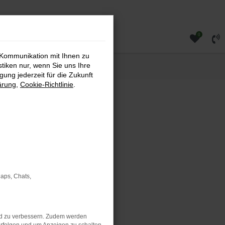
0
 Kommunikation mit Ihnen zu
stiken nur, wenn Sie uns Ihre
ung jederzeit für die Zukunft
ärung
,
Cookie-Richtlinie
.
rauchtwagen direkt bei uns
rtlichen SUV suchen – bei
Maps, Chats,
nd zu verbessern. Zudem werden