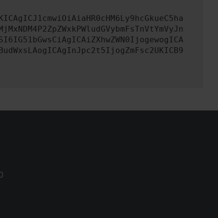
KICAgICJ1cmwiOiAiaHR0cHM6Ly9hcGkueC5ha
MjMxNDM4P2ZpZWxkPWludGVybmFsTnVtYmVyJn
SI6IG51bGwsCiAgICAiZXhwZWN0IjogewogICA
BudWxsLAogICAgInJpc2t5IjogZmFsc2UKICB9
0