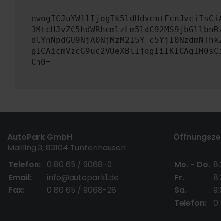
ewogICJuYW1lIjogIk5ldHdvcmtFcnJvciIsCi
3MtcHJvZC5hdWRhcmlzLm5ldC92MS9jbGllbnR
dlYnNpdGU9NjA0NjMzM2I5YTc5YjI0NzdmNThk
gICAicmVzcG9uc2VUeXBlIjogIiIKICAgIH0sC
Cn0=
AutoPark GmbH
Öffnungszei
Mailling 3, 83104 Tuntenhausen
Telefon:
0 80 65 / 9068-0
Mo. - Do.
8:
Email:
info@autopark1.de
Fr.
8:
Fax:
0 80 65 / 9068-28
Sa.
9:
Telefon:
0