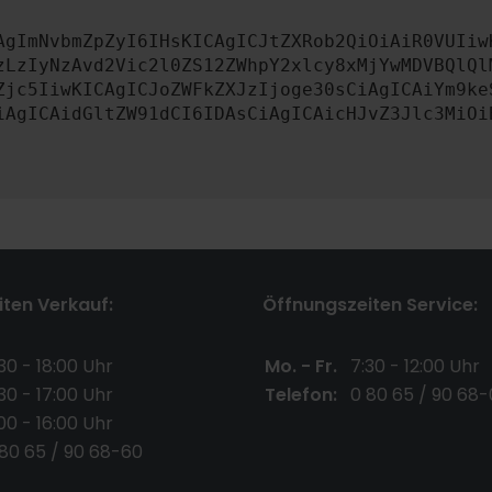
AgImNvbmZpZyI6IHsKICAgICJtZXRob2QiOiAiR0VUIiw
zLzIyNzAvd2Vic2l0ZS12ZWhpY2xlcy8xMjYwMDVBQlQl
Zjc5IiwKICAgICJoZWFkZXJzIjoge30sCiAgICAiYm9ke
iAgICAidGltZW91dCI6IDAsCiAgICAicHJvZ3Jlc3MiOi
ten Verkauf:
Öffnungszeiten Service:
30 - 18:00 Uhr
Mo. - Fr.
7:30 - 12:00 Uhr
30 - 17:00 Uhr
Telefon:
0 80 65 / 90 68-
00 - 16:00 Uhr
 80 65 / 90 68-60