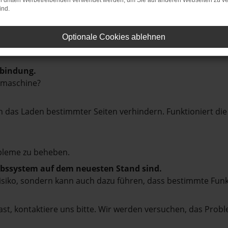
on dritten Werbetreibenden verwendet werden, um Sie auf anderen Webseiten zu ve
ind.
Optionale Cookies ablehnen
rbindung.
hmaschine?
das Laden bestimmter Seiten verhindern. Funktioniert die
bleme zu beheben.
iebssystem auf dem neuesten Stand sind.
tsrisiko, sondern kann auch dazu führen, dass bestimmte Fun
st, kontaktiere uns bitte. Wir werden versuchen, das Prob