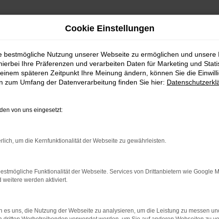
Cookie Einstellungen
ie bestmögliche Nutzung unserer Webseite zu ermöglichen und unsere
hierbei Ihre Präferenzen und verarbeiten Daten für Marketing und Stati
einem späteren Zeitpunkt Ihre Meinung ändern, können Sie die Einwillig
en zum Umfang der Datenverarbeitung finden Sie hier:
Datenschutzerkl
en von uns eingesetzt:
n!
rlich, um die Kernfunktionalität der Webseite zu gewährleisten.
 eine große Auswahl an sofort verfügbaren Neu- und Geb
einwagen, einem geräumigen Familienauto oder einem spo
estmögliche Funktionalität der Webseite. Services von Drittanbietern wie Google 
eitere werden aktiviert.
 es uns, die Nutzung der Webseite zu analysieren, um die Leistung zu messen u