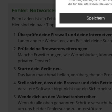
Technologien eingesetzt, die v
die für Ihre Interessen relevant s
Fehler: Network Error
Beim Laden ist ein Fehler aufgetreten.
Speichern
Hier sind ein paar Tipps, die dir helfen können:
Überprüfe deine Firewall und deine Internetve
Laden andere Webseiten, zum Beispiel deine Suc
Prüfe deine Browsererweiterungen.
Manche Erweiterungen, wie Werbeblocker, können 
privaten Fenster?
Starte dein Gerät neu.
Das kann manchmal helfen, vorübergehende Pro
Stelle sicher, dass dein Browser und dein Betr
Veraltete Software birgt nicht nur ein Sicherhei
Wende dich an den Webseitenbetreiber.
Wenn du alle oben genannten Schritte versucht ha
um uns bei der Fehlersuche zu unterstützen: